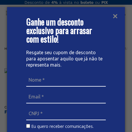
Desconto de
4%
à vista no
boleto
ou
PIX
Ganhe um desconto
O que você procura hoje?
exclusivo para arrasar
com estilo!
Home
Masculino
Jaqueta
Jeans
JAQUETA JEANS BLACK MAS
Resgate seu cupom de desconto
para aposentar aquilo que já não te
Jaqueta Jeans Black Masculina
representa mais.
Posicione o mouse sob a imagem para dar zoom
Código
:
56079
BIVIK
Faça o login ou cadastre-se para ver os preços
Eu quero receber comunicações.