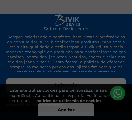
Sobre a Bivik Jeans
Sempre priorizando o conforto, bem-estar e preferências
do consumidor, a Bivik confecciona produtos jeans com a
mais alta qualidade e estilo ímpar. A Bivik utiliza a mais
moderna tecnologia de produção para confeccionar calças,
camisas, bermudas, jaquetas, vestidos, shorts e saias nos
tecidos jeans e sarja. Desta forma, a política de oferecer
sempre os melhores preços aos lojistas faz com que os
produtos da Bivik atinjam um grande número de
consumidores. A marca sempre está por dentro das últimas
tendências de moda, para oferecer produtos de preço,
Leia mais
qualidade e modelo altamente competitivos.
Este site utiliza cookies para personalizar a sua
experiência. Ao continuar navegando, você concorda
com a nossa
política de utilização de cookies
.
Horário de Atendimento
Aceitar
Segunda à Sexta das 7:30h às 17h
Dúvidas? Entre em contato: