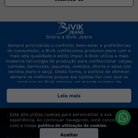
Sobre a Bivik Jeans
Sempre priorizando o conforto, bem-estar e preferências
do consumidor, a Bivik confecciona produtos jeans com a
mais alta qualidade e estilo ímpar. A Bivik utiliza a mais
moderna tecnologia de produção para confeccionar calças,
camisas, bermudas, jaquetas, vestidos, shorts e saias nos
tecidos jeans e sarja. Desta forma, a política de oferecer
sempre os melhores preços aos lojistas faz com que os
produtos da Bivik atinjam um grande número de
consumidores. A marca sempre está por dentro das últimas
tendências de moda, para oferecer produtos de preço,
Leia mais
qualidade e modelo altamente competitivos.
Este site utiliza cookies para personalizar a sua
Horário de Atendimento
experiência. Ao continuar navegando, você concorda
com a nossa
política de utilização de cookies
.
Aceitar
Segunda à Sexta das 7:30h às 17h