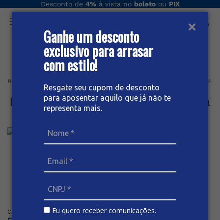
Desconto de
4%
à vista no
boleto
ou
PIX
Ganhe um desconto
O que você procura hoje?
exclusivo para arrasar
com estilo!
Home
Masculino plus
BERMUDA
BERMUDA SARJA SOCIAL MASC
Resgate seu cupom de desconto
para aposentar aquilo que já não te
Bermuda Sarja Social Masculina
representa mais.
Plus Size
Posicione o mouse sob a imagem para dar zoom
Eu quero receber comunicações.
(
0
)
Código
:
63910
BIVIK