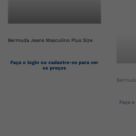
Bermuda Jeans Masculino Plus Size
Faça o login ou cadastre-se para ver
os preços
Bermuda
Faça o