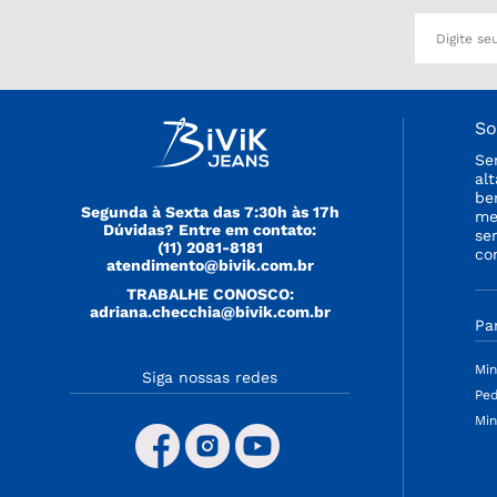
So
Se
al
be
Segunda à Sexta das 7:30h às 17h
me
Dúvidas? Entre em contato:
se
(11) 2081-8181
co
atendimento@bivik.com.br
TRABALHE CONOSCO:
adriana.checchia@bivik.com.br
Pa
Min
Siga nossas redes
Ped
Min