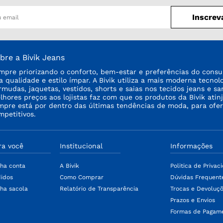
Inscrev
bre a Bivik Jeans
mpre priorizando o conforto, bem-estar e preferências do consu
ta qualidade e estilo ímpar. A Bivik utiliza a mais moderna tecno
rmudas, jaquetas, vestidos, shorts e saias nos tecidos jeans e sa
lhores preços aos lojistas faz com que os produtos da Bivik a
mpre está por dentro das últimas tendências de moda, para ofe
mpetitivos.
ra você
Institucional
Informações
ha conta
A Bivik
Politica de Privac
idos
Como Comprar
Dúvidas Frequent
ha sacola
Relatório de Transparência
Trocas e Devoluç
Prazos e Envios
Formas de Pagam