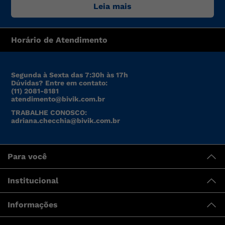
tendências de moda, para oferecer produtos de preço,
Leia mais
qualidade e modelo altamente competitivos.
Horário de Atendimento
Segunda à Sexta das 7:30h às 17h
Dúvidas? Entre em contato:
(11) 2081-8181
atendimento@bivik.com.br
TRABALHE CONOSCO:
adriana.checchia@bivik.com.br
Para você
Institucional
Informações