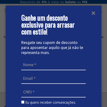
Desconto de
4%
à vista no
boleto
ou
PIX
Ganhe um desconto
O que você procura hoje?
exclusivo para arrasar
com estilo!
Voltar para a Home
Home
Formulário de Cadastro
Resgate seu cupom de desconto
para aposentar aquilo que já não te
Ainda não é nosso parceiro?
representa mais.
PREENCHA O FORMULÁRIO E TENHA
VANTAGENS
EXCLUSIVAS!
Quero me cadastrar
CADASTRAR
Já tenho o cadastro
FAZER LOGIN
Eu quero receber comunicações.