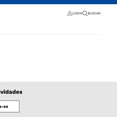
LOGIN
BUSCAR
ovidades
a-se