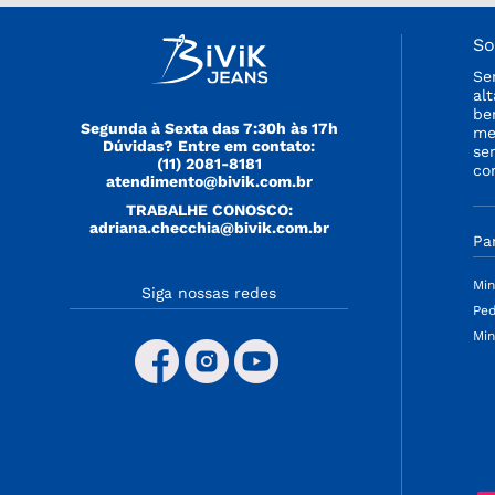
So
Se
al
be
Segunda à Sexta das 7:30h às 17h
me
Dúvidas? Entre em contato:
se
(11) 2081-8181
co
atendimento@bivik.com.br
TRABALHE CONOSCO:
adriana.checchia@bivik.com.br
Pa
Min
Siga nossas redes
Ped
Min