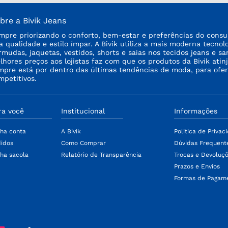
bre a Bivik Jeans
mpre priorizando o conforto, bem-estar e preferências do consu
ta qualidade e estilo ímpar. A Bivik utiliza a mais moderna tecno
rmudas, jaquetas, vestidos, shorts e saias nos tecidos jeans e sa
lhores preços aos lojistas faz com que os produtos da Bivik a
mpre está por dentro das últimas tendências de moda, para ofe
mpetitivos.
ra você
Institucional
Informações
ha conta
A Bivik
Politica de Privac
idos
Como Comprar
Dúvidas Frequent
ha sacola
Relatório de Transparência
Trocas e Devoluç
Prazos e Envios
Formas de Pagam