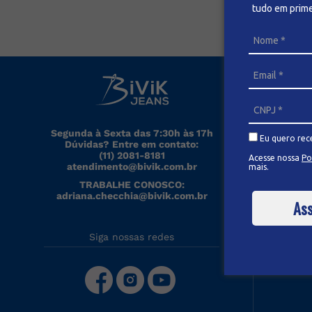
tudo em prime
So
Se
al
be
Segunda à Sexta das 7:30h às 17h
me
Eu quero rec
Dúvidas? Entre em contato:
se
(11) 2081-8181
Acesse nossa
Po
co
atendimento@bivik.com.br
mais.
TRABALHE CONOSCO:
adriana.checchia@bivik.com.br
Ass
Pa
Min
Siga nossas redes
Ped
Min