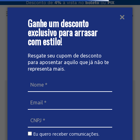
Desconto de
4%
à vista no
boleto
ou
PIX
Ganhe um desconto
O que você procura hoje?
exclusivo para arrasar
com estilo!
Resgate seu cupom de desconto
para aposentar aquilo que já não te
representa mais.
Eu quero receber comunicações.