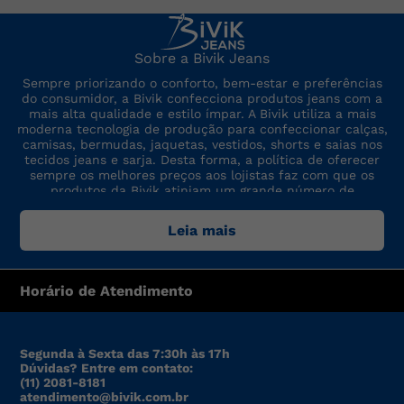
Sobre a Bivik Jeans
Sempre priorizando o conforto, bem-estar e preferências
do consumidor, a Bivik confecciona produtos jeans com a
mais alta qualidade e estilo ímpar. A Bivik utiliza a mais
moderna tecnologia de produção para confeccionar calças,
camisas, bermudas, jaquetas, vestidos, shorts e saias nos
tecidos jeans e sarja. Desta forma, a política de oferecer
sempre os melhores preços aos lojistas faz com que os
produtos da Bivik atinjam um grande número de
consumidores. A marca sempre está por dentro das últimas
tendências de moda, para oferecer produtos de preço,
Leia mais
qualidade e modelo altamente competitivos.
Horário de Atendimento
Segunda à Sexta das 7:30h às 17h
Dúvidas? Entre em contato:
(11) 2081-8181
atendimento@bivik.com.br