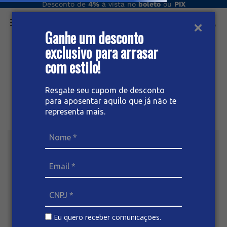
Desconto de
4%
à vista no
boleto
ou
PIX
Ganhe um desconto
O que você procura hoje?
exclusivo para arrasar
com estilo!
Resgate seu cupom de desconto
para aposentar aquilo que já não te
representa mais.
Eu quero receber comunicações.