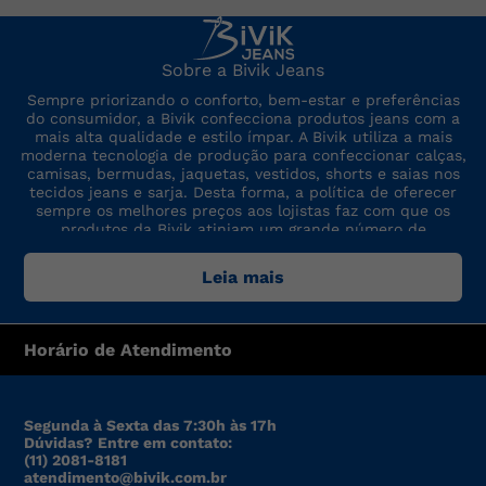
Sobre a Bivik Jeans
Sempre priorizando o conforto, bem-estar e preferências
do consumidor, a Bivik confecciona produtos jeans com a
mais alta qualidade e estilo ímpar. A Bivik utiliza a mais
moderna tecnologia de produção para confeccionar calças,
camisas, bermudas, jaquetas, vestidos, shorts e saias nos
tecidos jeans e sarja. Desta forma, a política de oferecer
sempre os melhores preços aos lojistas faz com que os
produtos da Bivik atinjam um grande número de
consumidores. A marca sempre está por dentro das últimas
tendências de moda, para oferecer produtos de preço,
Leia mais
qualidade e modelo altamente competitivos.
Horário de Atendimento
Segunda à Sexta das 7:30h às 17h
Dúvidas? Entre em contato:
(11) 2081-8181
atendimento@bivik.com.br