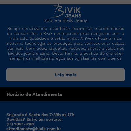
Sobre a Bivik Jeans
Sempre priorizando o conforto, bem-estar e preferências
do consumidor, a Bivik confecciona produtos jeans com a
mais alta qualidade e estilo ímpar. A Bivik utiliza a mais
moderna tecnologia de produção para confeccionar calças,
camisas, bermudas, jaquetas, vestidos, shorts e saias nos
tecidos jeans e sarja. Desta forma, a política de oferecer
sempre os melhores preços aos lojistas faz com que os
produtos da Bivik atinjam um grande número de
consumidores. A marca sempre está por dentro das últimas
tendências de moda, para oferecer produtos de preço,
Leia mais
qualidade e modelo altamente competitivos.
Horário de Atendimento
Segunda à Sexta das 7:30h às 17h
Dúvidas? Entre em contato:
(11) 2081-8181
atendimento@bivik.com.br