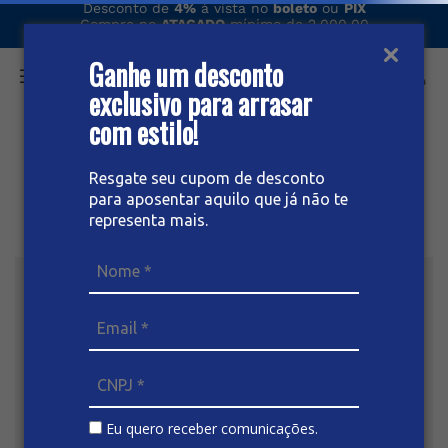
Desconto de
4%
à vista no
boleto
ou
PIX
Compre no
ATACADO
mínimo de 2.000,00
Entregamos seu pedido via
ÔNIBUS
Ganhe um desconto
exclusivo para arrasar
O que você procura hoje?
com estilo!
Resgate seu cupom de desconto
para aposentar aquilo que já não te
representa mais.
Eu quero receber comunicações.