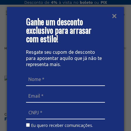
Desconto de
4%
à vista no
boleto
ou
PIX
Ganhe um desconto
O que você procura hoje?
exclusivo para arrasar
com estilo!
Home
Masculino plus
BERMUDA
Cargo
BERMUDA CARGO MASC
Resgate seu cupom de desconto
para aposentar aquilo que já não te
Bermuda cargo masculina plus
representa mais.
size extra
Posicione o mouse sob a imagem para dar zoom
Código
:
59796
BIVIK
Faça o login ou cadastre-se para ver os preços
Eu quero receber comunicações.