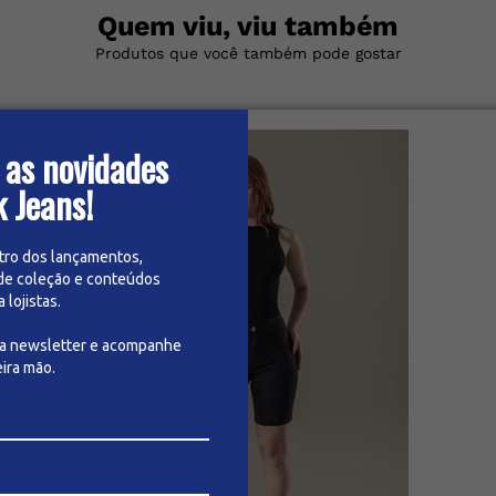
Quem viu, viu também
Produtos que você também pode gostar
 as novidades
k Jeans!
tro dos lançamentos,
de coleção e conteúdos
lojistas.
sa newsletter e acompanhe
ira mão.