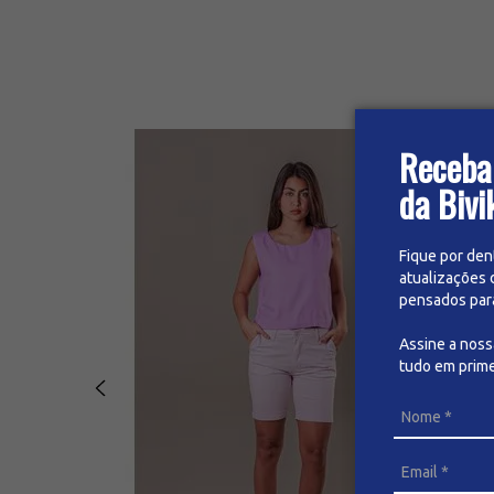
Receba
da Bivi
Fique por den
atualizações 
pensados para 
Assine a nos
tudo em prime