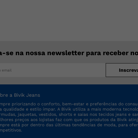
a-se na nossa newsletter para receber n
Inscrev
bre a Bivik Jeans
mpre priorizando o conforto, bem-estar e preferências do consu
ta qualidade e estilo ímpar. A Bivik utiliza a mais moderna tecno
rmudas, jaquetas, vestidos, shorts e saias nos tecidos jeans e sa
lhores preços aos lojistas faz com que os produtos da Bivik a
mpre está por dentro das últimas tendências de moda, para ofe
mpetitivos.