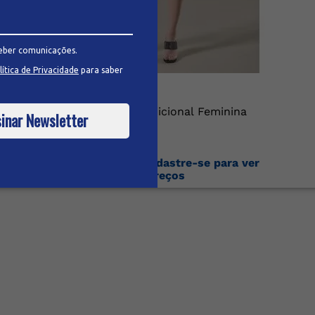
eber comunicações.
lítica de Privacidade
para saber
Bermuda Sarja Tradicional Feminina
inar Newsletter
Faça o login ou cadastre-se para ver
os preços