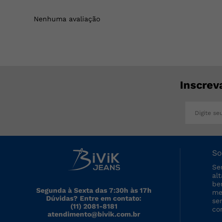
Nenhuma avaliação
Inscrev
So
Se
al
be
Segunda à Sexta das 7:30h às 17h
me
Dúvidas? Entre em contato:
se
(11) 2081-8181
co
atendimento@bivik.com.br