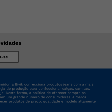
ovidades
a-se
midor, a Bivik confecciona produtos jeans com a mais
logia de produção para confeccionar calças, camisas,
rja. Desta forma, a política de oferecer sempre os
tinjam um grande número de consumidores. A marca
recer produtos de preço, qualidade e modelo altamente