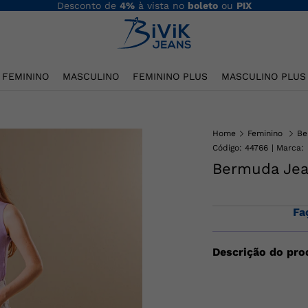
Desconto de
4%
à vista no
boleto
ou
PIX
FEMININO
MASCULINO
FEMININO PLUS
MASCULINO PLUS
Home
Feminino
Be
Código
:
44766
Bermuda Jea
Fa
Descrição do pro
Bermuda jeans jort
fechamento por zíper
é uma bermuda mais