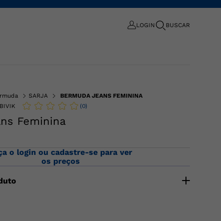
LOGIN
BUSCAR
rmuda
SARJA
BERMUDA JEANS FEMININA
(
0
)
BIVIK
ns Feminina
ça o login ou cadastre-se para ver
os preços
duto
s feminina confeccionada jeans 100% algodão com
 e botão. Bolsos faca frontal e bolso traseiro. A Jorts
 longa e soltinha, a tendência chegou em jeans.