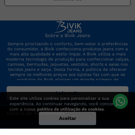
Sobre a Bivik Jeans
Sempre priorizando o conforto, bem-estar e preferências
do consumidor, a Bivik confecciona produtos jeans com a
mais alta qualidade e estilo ímpar. A Bivik utiliza a mais
moderna tecnologia de produção para confeccionar calças,
camisas, bermudas, jaquetas, vestidos, shorts e saias nos
tecidos jeans e sarja. Desta forma, a política de oferecer
sempre os melhores preços aos lojistas faz com que os
produtos da Bivik atinjam um grande número de
consumidores. A marca sempre está por dentro das últimas
tendências de moda, para oferecer produtos de preço,
Leia mais
qualidade e modelo altamente competitivos.
Este site utiliza cookies para personalizar a sua
experiência. Ao continuar navegando, você concorda
com a nossa
política de utilização de cookies
.
Horário de Atendimento
Aceitar
Segunda à Sexta das 7:30h às 17h