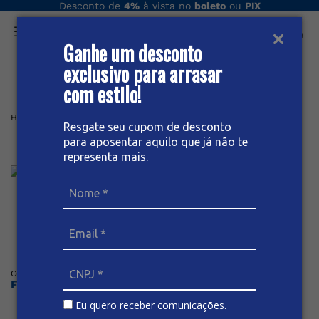
Desconto de
4%
à vista no
boleto
ou
PIX
Ganhe um desconto
O que você procura hoje?
exclusivo para arrasar
com estilo!
Home
Feminino
Bermuda
BERMUDA JEANS FEMININA
Resgate seu cupom de desconto
para aposentar aquilo que já não te
Bermuda Jeans Feminina
representa mais.
Posicione o mouse sob a imagem para dar zoom
Código
:
66789
BIVIK
Faça o login ou cadastre-se para ver os preços
Eu quero receber comunicações.