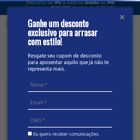
Desconto de
4%
à vista no
boleto
ou
PIX
Compre no
ATACADO
mínimo de 2.000,00
Entregamos seu pedido via
ÔNIBUS
Ganhe um desconto
exclusivo para arrasar
O que você procura hoje?
com estilo!
Resgate seu cupom de desconto
para aposentar aquilo que já não te
representa mais.
Eu quero receber comunicações.