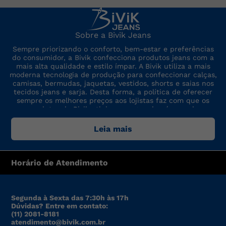
Sobre a Bivik Jeans
Sempre priorizando o conforto, bem-estar e preferências
do consumidor, a Bivik confecciona produtos jeans com a
mais alta qualidade e estilo ímpar. A Bivik utiliza a mais
moderna tecnologia de produção para confeccionar calças,
camisas, bermudas, jaquetas, vestidos, shorts e saias nos
tecidos jeans e sarja. Desta forma, a política de oferecer
sempre os melhores preços aos lojistas faz com que os
produtos da Bivik atinjam um grande número de
consumidores. A marca sempre está por dentro das últimas
tendências de moda, para oferecer produtos de preço,
Leia mais
qualidade e modelo altamente competitivos.
Horário de Atendimento
Segunda à Sexta das 7:30h às 17h
Dúvidas? Entre em contato:
(11) 2081-8181
atendimento@bivik.com.br