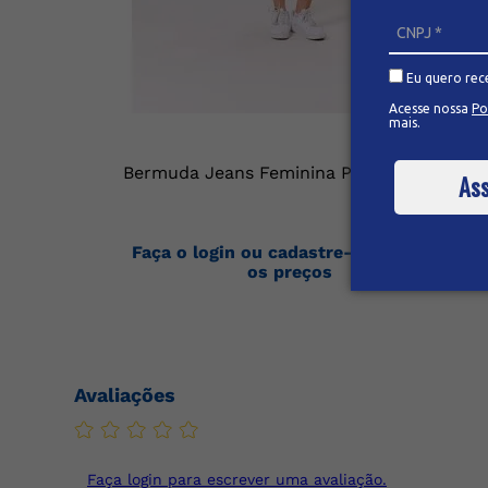
Eu quero rec
Acesse nossa
Po
mais.
Bermuda Jeans Feminina Plus Size
Ass
Faça o login ou cadastre-se para ver
os preços
Avaliações
Faça login para escrever uma avaliação.