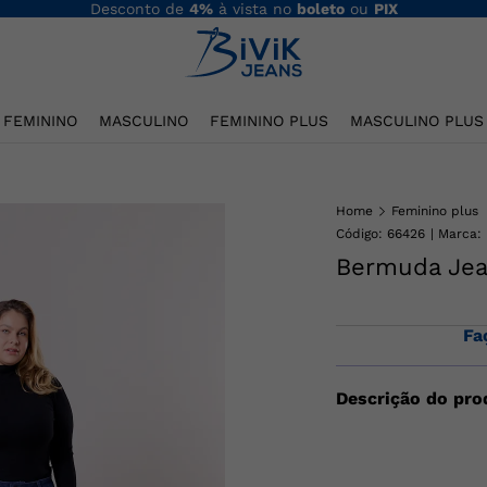
Desconto de
4%
à vista no
boleto
ou
PIX
FEMININO
MASCULINO
FEMININO PLUS
MASCULINO PLUS
Home
Feminino plus
Código
:
66426
Bermuda Jea
Fa
Descrição do pro
Bermuda Jeans Femi
Fechamento por zípe
traseiros. Compos