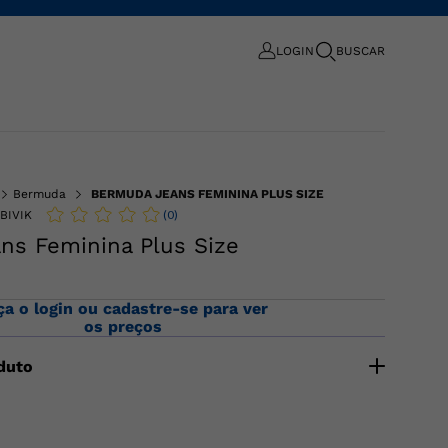
LOGIN
BUSCAR
Bermuda
BERMUDA JEANS FEMININA PLUS SIZE
(
0
)
BIVIK
ns Feminina Plus Size
ça o login ou cadastre-se para ver
os preços
duto
nina plus size, confeccionada em jeans com elastano.
r e botão, passantes de cinto, e bolsos frontais e
ição:81% ALGODAO 16% POLIESTER 3% ELASTANO