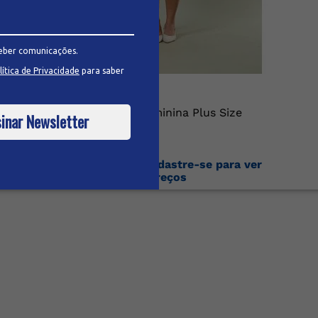
eber comunicações.
lítica de Privacidade
para saber
Bermuda Jeans Feminina Plus Size
inar Newsletter
Faça o login ou cadastre-se para ver
os preços