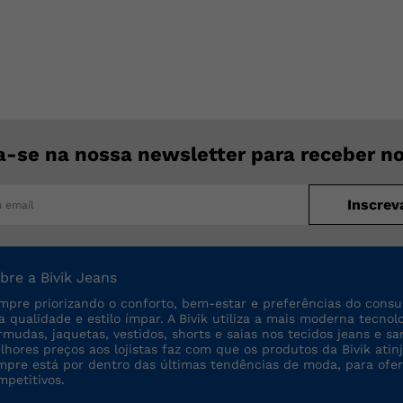
a-se na nossa newsletter para receber n
Inscrev
bre a Bivik Jeans
mpre priorizando o conforto, bem-estar e preferências do consu
ta qualidade e estilo ímpar. A Bivik utiliza a mais moderna tecno
rmudas, jaquetas, vestidos, shorts e saias nos tecidos jeans e sa
lhores preços aos lojistas faz com que os produtos da Bivik a
mpre está por dentro das últimas tendências de moda, para ofe
mpetitivos.