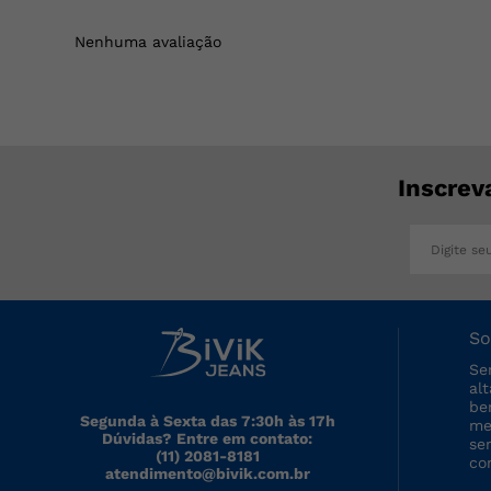
Nenhuma avaliação
Inscrev
So
Se
al
be
Segunda à Sexta das 7:30h às 17h
me
Dúvidas? Entre em contato:
se
(11) 2081-8181
co
atendimento@bivik.com.br