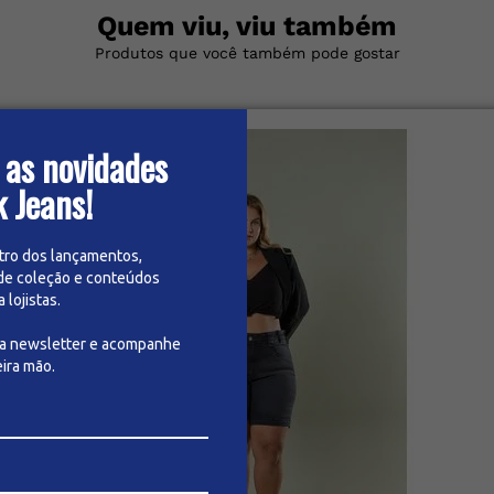
Quem viu, viu também
Produtos que você também pode gostar
 as novidades
k Jeans!
tro dos lançamentos,
de coleção e conteúdos
lojistas.
sa newsletter e acompanhe
ira mão.