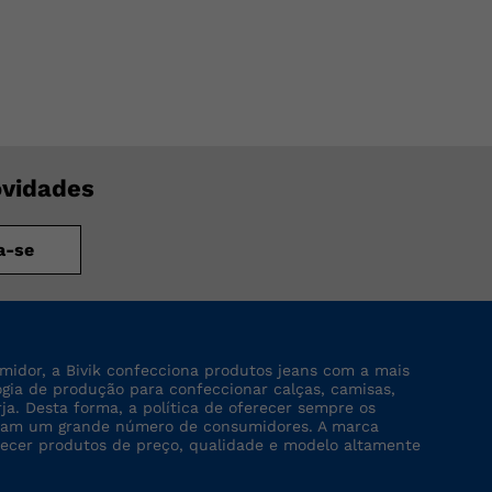
ovidades
a-se
midor, a Bivik confecciona produtos jeans com a mais
logia de produção para confeccionar calças, camisas,
rja. Desta forma, a política de oferecer sempre os
tinjam um grande número de consumidores. A marca
recer produtos de preço, qualidade e modelo altamente