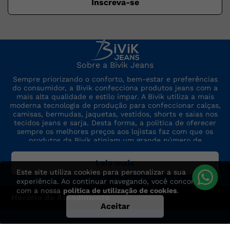
Inscreva-se
Sobre a Bivik Jeans
Sempre priorizando o conforto, bem-estar e preferências
do consumidor, a Bivik confecciona produtos jeans com a
mais alta qualidade e estilo ímpar. A Bivik utiliza a mais
moderna tecnologia de produção para confeccionar calças,
camisas, bermudas, jaquetas, vestidos, shorts e saias nos
tecidos jeans e sarja. Desta forma, a política de oferecer
sempre os melhores preços aos lojistas faz com que os
produtos da Bivik atinjam um grande número de
consumidores. A marca sempre está por dentro das últimas
tendências de moda, para oferecer produtos de preço,
Leia mais
qualidade e modelo altamente competitivos.
Este site utiliza cookies para personalizar a sua
experiência. Ao continuar navegando, você concorda
com a nossa
política de utilização de cookies
.
Horário de Atendimento
Aceitar