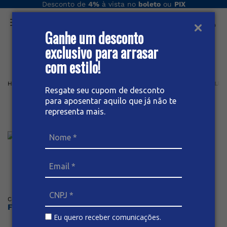
Desconto de
4%
à vista no
boleto
ou
PIX
Ganhe um desconto
O que você procura hoje?
exclusivo para arrasar
com estilo!
Home
Feminino plus
Bermuda
BERMUDA JEANS FEMININA PLUS
Resgate seu cupom de desconto
para aposentar aquilo que já não te
Bermuda Jeans Feminina Plus
representa mais.
Size
Posicione o mouse sob a imagem para dar zoom
Código
:
66551
BIVIK
Faça o login ou cadastre-se para ver os preços
Eu quero receber comunicações.