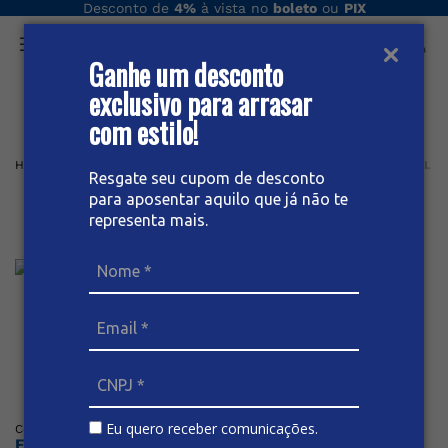
Desconto de
4%
à vista no
boleto
ou
PIX
Ganhe um desconto
O que você procura hoje?
exclusivo para arrasar
com estilo!
Home
Masculino
Bermuda
Social
BERMUDA JEANS SOCIAL M
Resgate seu cupom de desconto
para aposentar aquilo que já não te
Bermuda Jeans Social
representa mais.
Masculina
Posicione o mouse sob a imagem para dar zoom
Eu quero receber comunicações.
Código
:
62572
BIVIK
Faça o login ou cadastre-se para ver os preços