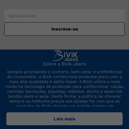
Bermuda Social Sarja Masculina
Faça o login ou cadastre-se para ver
os preços
Bermuda
Faça o