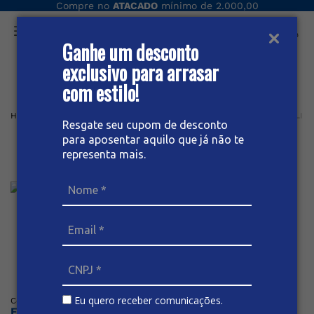
Compre no
ATACADO
mínimo de 2.000,00
Ganhe um desconto
O que você procura hoje?
exclusivo para arrasar
com estilo!
Home
Masculino
Bermuda
BERMUDA JEANS SOCIAL MASCULIN
Resgate seu cupom de desconto
para aposentar aquilo que já não te
Bermuda Jeans Social
representa mais.
Masculina
Posicione o mouse sob a imagem para dar zoom
Eu quero receber comunicações.
Código
:
64773
BIVIK
Faça o login ou cadastre-se para ver os preços