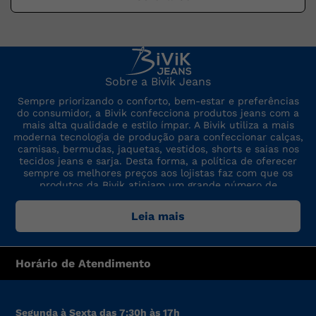
Sobre a Bivik Jeans
Sempre priorizando o conforto, bem-estar e preferências
do consumidor, a Bivik confecciona produtos jeans com a
mais alta qualidade e estilo ímpar. A Bivik utiliza a mais
moderna tecnologia de produção para confeccionar calças,
camisas, bermudas, jaquetas, vestidos, shorts e saias nos
tecidos jeans e sarja. Desta forma, a política de oferecer
sempre os melhores preços aos lojistas faz com que os
produtos da Bivik atinjam um grande número de
consumidores. A marca sempre está por dentro das últimas
tendências de moda, para oferecer produtos de preço,
Leia mais
qualidade e modelo altamente competitivos.
Horário de Atendimento
Segunda à Sexta das 7:30h às 17h