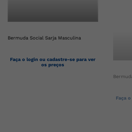
Bermuda Social Sarja Masculina
Faça o login ou cadastre-se para ver
os preços
Bermuda
Faça o