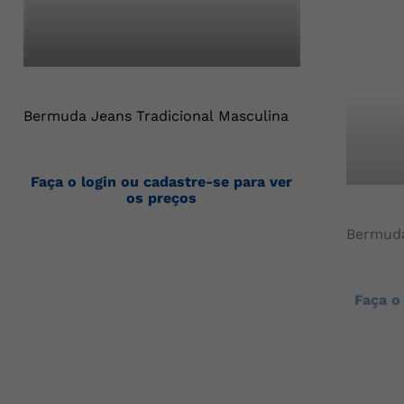
Bermuda Jeans Tradicional Masculina
Faça o login ou cadastre-se para ver
os preços
Bermuda
Faça o