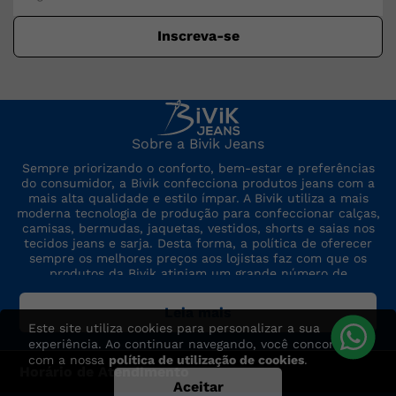
Inscreva-se
Sobre a Bivik Jeans
Sempre priorizando o conforto, bem-estar e preferências
do consumidor, a Bivik confecciona produtos jeans com a
mais alta qualidade e estilo ímpar. A Bivik utiliza a mais
moderna tecnologia de produção para confeccionar calças,
camisas, bermudas, jaquetas, vestidos, shorts e saias nos
tecidos jeans e sarja. Desta forma, a política de oferecer
sempre os melhores preços aos lojistas faz com que os
produtos da Bivik atinjam um grande número de
consumidores. A marca sempre está por dentro das últimas
tendências de moda, para oferecer produtos de preço,
Leia mais
qualidade e modelo altamente competitivos.
Este site utiliza cookies para personalizar a sua
experiência. Ao continuar navegando, você concorda
com a nossa
política de utilização de cookies
.
Horário de Atendimento
Aceitar