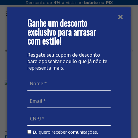
vista no
boleto
ou
PIX
Compre no
ATACADO
mí
Ganhe um desconto
O que você procura hoje?
exclusivo para arrasar
com estilo!
Home
Masculino
Bermuda
Tradicional
BERMUDA JEANS TRAD
Resgate seu cupom de desconto
para aposentar aquilo que já não te
Bermuda Jeans Tradicional
representa mais.
Masculina
Posicione o mouse sob a imagem para dar zoom
Eu quero receber comunicações.
Código
:
61619
BIVIK
Faça o login ou cadastre-se para ver os preços