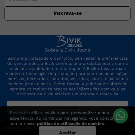
Inscreva-se
Sobre a Bivik Jeans
Sempre priorizando o conforto, bem-estar e preferências
do consumidor, a Bivik confecciona produtos jeans com a
mais alta qualidade e estilo ímpar. A Bivik utiliza a mais
moderna tecnologia de produção para confeccionar calças,
camisas, bermudas, jaquetas, vestidos, shorts e saias nos
tecidos jeans e sarja. Desta forma, a política de oferecer
sempre os melhores preços aos lojistas faz com que os
produtos da Bivik atinjam um grande número de
consumidores. A marca sempre está por dentro das últimas
tendências de moda, para oferecer produtos de preço,
Leia mais
qualidade e modelo altamente competitivos.
Este site utiliza cookies para personalizar a sua
experiência. Ao continuar navegando, você concorda
com a nossa
política de utilização de cookies
.
Horário de Atendimento
Aceitar