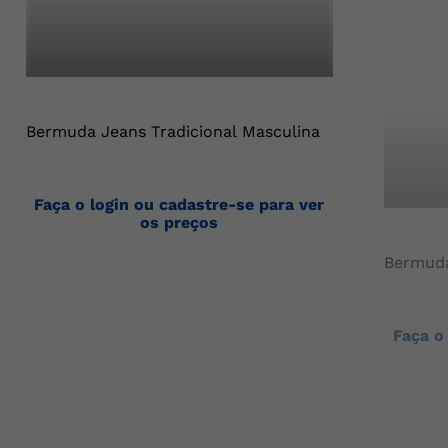
Bermuda Jeans Tradicional Masculina
Faça o login ou cadastre-se para ver
os preços
Bermuda
Faça o