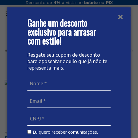
Desconto de
4%
à vista no
boleto
ou
PIX
Ganhe um desconto
O que você procura hoje?
exclusivo para arrasar
com estilo!
Home
Masculino
Bermuda
Tradicional
BERMUDA JEANS TRAD
Resgate seu cupom de desconto
para aposentar aquilo que já não te
Bermuda Jeans Tradicional
representa mais.
Masculina
Posicione o mouse sob a imagem para dar zoom
Eu quero receber comunicações.
Código
:
63390
BIVIK
Faça o login ou cadastre-se para ver os preços