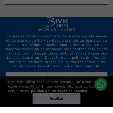
Sobre a Bivik Jeans
Sempre priorizando o conforto, bem-estar e preferências
do consumidor, a Bivik confecciona produtos jeans com a
mais alta qualidade e estilo ímpar. A Bivik utiliza a mais
moderna tecnologia de produção para confeccionar calças,
camisas, bermudas, jaquetas, vestidos, shorts e saias nos
tecidos jeans e sarja. Desta forma, a política de oferecer
sempre os melhores preços aos lojistas faz com que os
produtos da Bivik atinjam um grande número de
consumidores. A marca sempre está por dentro das últimas
tendências de moda, para oferecer produtos de preço,
Leia mais
qualidade e modelo altamente competitivos.
Este site utiliza cookies para personalizar a sua
experiência. Ao continuar navegando, você concorda
com a nossa
política de utilização de cookies
.
Horário de Atendimento
Aceitar
Segunda à Sexta das 7:30h às 17h