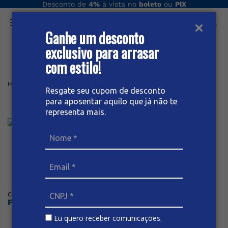
Desconto de
4%
à vista no
boleto
ou
PIX
Ganhe um desconto
O que você procura hoje?
exclusivo para arrasar
com estilo!
Home
Masculino
Bermuda
BERMUDA MASCULINA JEANS
Resgate seu cupom de desconto
para aposentar aquilo que já não te
Bermuda Masculina Jeans
representa mais.
Posicione o mouse sob a imagem para dar zoom
Código
:
66507
BIVIK
Faça o login ou cadastre-se para ver os preços
Eu quero receber comunicações.