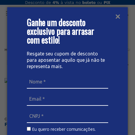
Desconto de
4%
à vista no
boleto
ou
PIX
Ganhe um desconto
O que você procura hoje?
exclusivo para arrasar
com estilo!
Home
Masculino plus
BERMUDA
Cargo
BERMUDA SARJA CARG
Resgate seu cupom de desconto
para aposentar aquilo que já não te
Bermuda Sarja Cargo Masculina
representa mais.
Plus Size
Posicione o mouse sob a imagem para dar zoom
(
0
)
Código
:
66910
BIVIK
Faça o login ou cadastre-se para ver os preços
Eu quero receber comunicações.