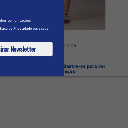
eber comunicações.
lítica de Privacidade
para saber
Bermuda Jeans Feminina
inar Newsletter
Faça o login ou cadastre-se para ver
os preços