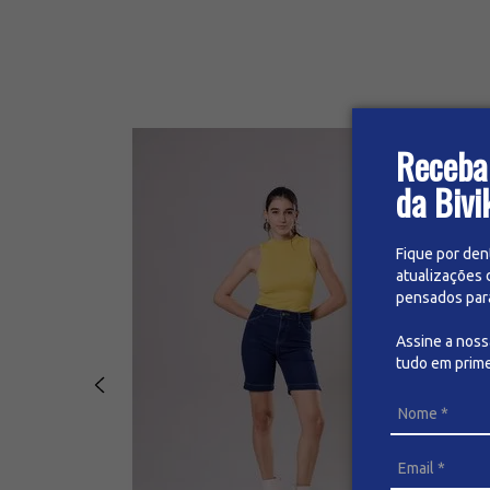
Receba
da Bivi
Fique por den
atualizações 
pensados para 
Assine a nos
tudo em prime