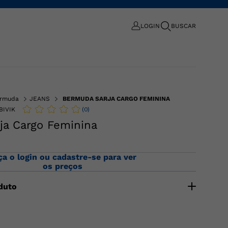
LOGIN
BUSCAR
rmuda
JEANS
BERMUDA SARJA CARGO FEMININA
(
0
)
BIVIK
ja Cargo Feminina
ça o login ou cadastre-se para ver
os preços
duto
nino confeccionado em tecido sarja, com bolso faca
aseiros. O Bermuda sarja uma escolha inteligente para
dade, conforto e elegância em um único item de