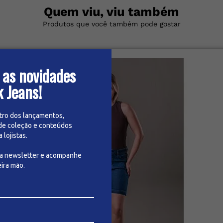
Quem viu, viu também
Produtos que você também pode gostar
 as novidades
k Jeans!
tro dos lançamentos,
de coleção e conteúdos
lojistas.
sa newsletter e acompanhe
ira mão.