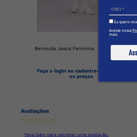
Eu quero rec
Acesse nossa
Po
mais.
Bermuda Jeans Feminina
Ass
Faça o login ou cadastre-se para ver
os preços
Avaliações
Faça login para escrever uma avaliação.