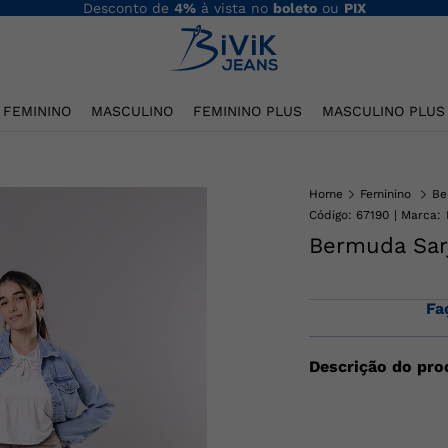
Desconto de
4%
à vista no
boleto
ou
PIX
FEMININO
MASCULINO
FEMININO PLUS
MASCULINO PLUS
Home
Feminino
Be
Código
:
67190
Bermuda Sar
Fa
Descrição do pro
Bermuda cargo femi
frontal e bolsos tr
quem busca pratici