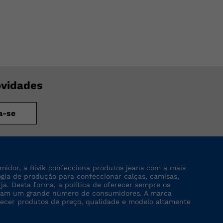
ovidades
a-se
midor, a Bivik confecciona produtos jeans com a mais
logia de produção para confeccionar calças, camisas,
rja. Desta forma, a política de oferecer sempre os
tinjam um grande número de consumidores. A marca
recer produtos de preço, qualidade e modelo altamente