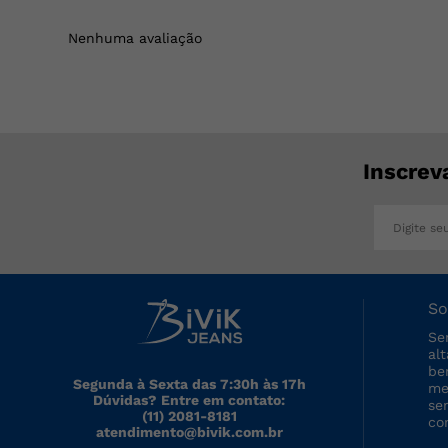
Nenhuma avaliação
Inscrev
So
Se
al
be
Segunda à Sexta das 7:30h às 17h
me
Dúvidas? Entre em contato:
se
(11) 2081-8181
co
atendimento@bivik.com.br