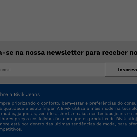
a-se na nossa newsletter para receber n
Inscrev
bre a Bivik Jeans
mpre priorizando o conforto, bem-estar e preferências do consu
ta qualidade e estilo ímpar. A Bivik utiliza a mais moderna tecno
rmudas, jaquetas, vestidos, shorts e saias nos tecidos jeans e sa
lhores preços aos lojistas faz com que os produtos da Bivik a
mpre está por dentro das últimas tendências de moda, para ofe
mpetitivos.