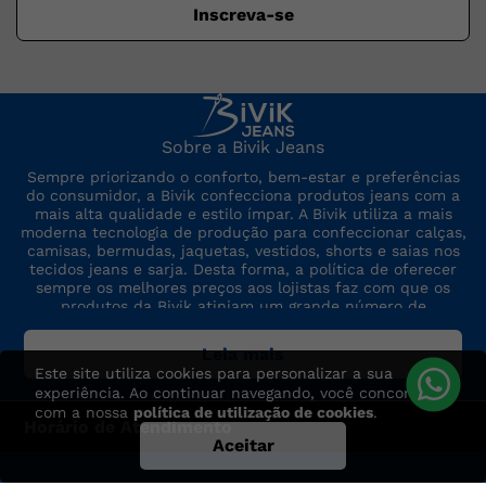
Inscreva-se
Sobre a Bivik Jeans
Sempre priorizando o conforto, bem-estar e preferências
do consumidor, a Bivik confecciona produtos jeans com a
mais alta qualidade e estilo ímpar. A Bivik utiliza a mais
moderna tecnologia de produção para confeccionar calças,
camisas, bermudas, jaquetas, vestidos, shorts e saias nos
tecidos jeans e sarja. Desta forma, a política de oferecer
sempre os melhores preços aos lojistas faz com que os
produtos da Bivik atinjam um grande número de
consumidores. A marca sempre está por dentro das últimas
tendências de moda, para oferecer produtos de preço,
Leia mais
qualidade e modelo altamente competitivos.
Este site utiliza cookies para personalizar a sua
experiência. Ao continuar navegando, você concorda
com a nossa
política de utilização de cookies
.
Horário de Atendimento
Aceitar