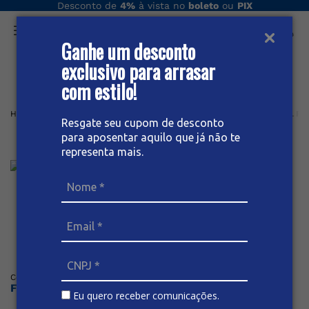
Desconto de
4%
à vista no
boleto
ou
PIX
Ganhe um desconto
O que você procura hoje?
exclusivo para arrasar
com estilo!
Home
Feminino
Bermuda
SARJA
BERMUDA SARJA SOCIAL FE
Resgate seu cupom de desconto
para aposentar aquilo que já não te
Bermuda Sarja Social Feminina
representa mais.
Posicione o mouse sob a imagem para dar zoom
Código
:
59893
BIVIK
Faça o login ou cadastre-se para ver os preços
Eu quero receber comunicações.