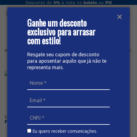
Desconto de
4%
à vista no
boleto
ou
PIX
Ganhe um desconto
O que você procura hoje?
exclusivo para arrasar
com estilo!
Home
Masculino plus
BERMUDA
Social
BERMUDA SARJA SOCI
Resgate seu cupom de desconto
para aposentar aquilo que já não te
Bermuda sarja social plus size
representa mais.
Posicione o mouse sob a imagem para dar zoom
Código
:
54445
BIVIK
Faça o login ou cadastre-se para ver os preços
Eu quero receber comunicações.