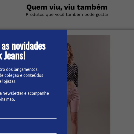
Quem viu, viu também
Produtos que você também pode gostar
 as novidades
k Jeans!
tro dos lançamentos,
de coleção e conteúdos
lojistas.
sa newsletter e acompanhe
ira mão.