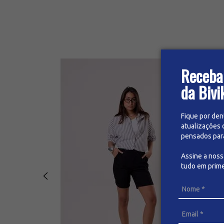
Receba
da Bivi
Fique por den
atualizações 
pensados para 
Assine a nos
tudo em prime