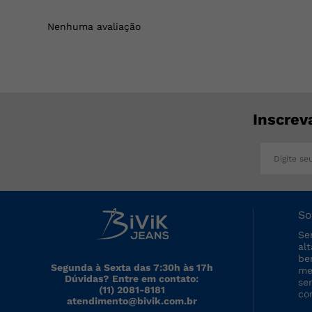
Nenhuma avaliação
Inscrev
So
Se
al
be
Segunda à Sexta das 7:30h às 17h
me
Dúvidas? Entre em contato:
se
(11) 2081-8181
co
atendimento@bivik.com.br