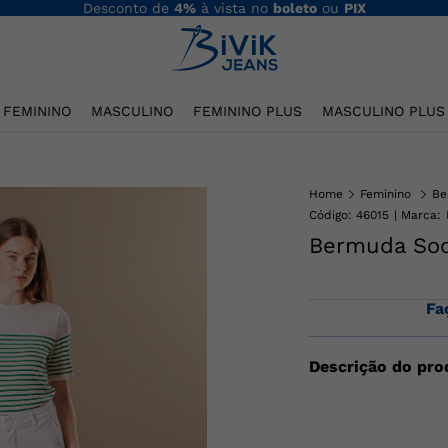
Desconto de
4%
à vista no
boleto
ou
PIX
FEMININO
MASCULINO
FEMININO PLUS
MASCULINO PLUS
Home
Feminino
Be
Código
:
46015
Bermuda Soci
Fa
Descrição do pro
Bermuda sarja socia
fechamento em zíper
bolso traseiros fal