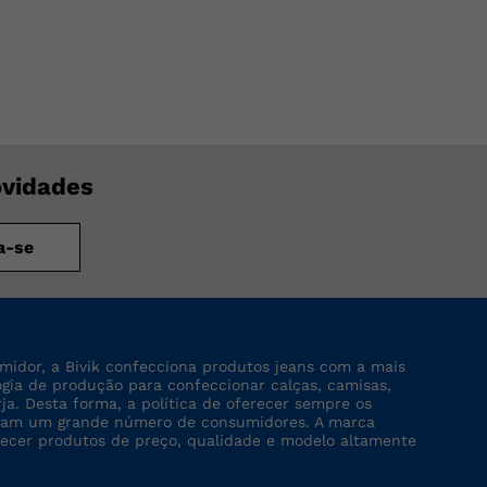
ovidades
a-se
midor, a Bivik confecciona produtos jeans com a mais
logia de produção para confeccionar calças, camisas,
rja. Desta forma, a política de oferecer sempre os
tinjam um grande número de consumidores. A marca
recer produtos de preço, qualidade e modelo altamente