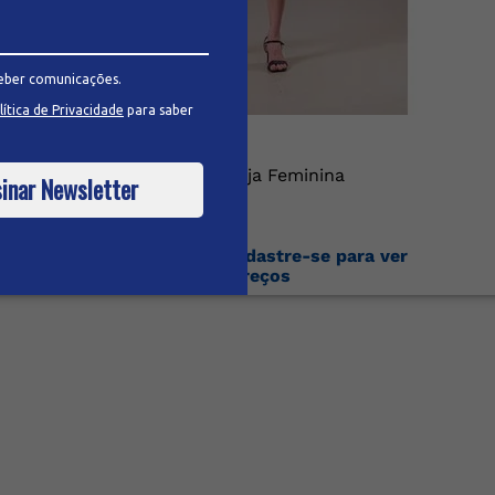
eber comunicações.
lítica de Privacidade
para saber
Bermuda Social Sarja Feminina
inar Newsletter
Faça o login ou cadastre-se para ver
os preços