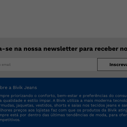
a-se na nossa newsletter para receber n
Inscrev
bre a Bivik Jeans
mpre priorizando o conforto, bem-estar e preferências do consu
ta qualidade e estilo ímpar. A Bivik utiliza a mais moderna tecno
rmudas, jaquetas, vestidos, shorts e saias nos tecidos jeans e sa
lhores preços aos lojistas faz com que os produtos da Bivik a
mpre está por dentro das últimas tendências de moda, para ofe
mpetitivos.