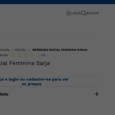
LOGIN
BUSCAR
rmuda
SOCIAL
BERMUDA SOCIAL FEMININA SARJA
(
0
)
BIVIK
al Feminina Sarja
ça o login ou cadastre-se para ver
os preços
duto
l cós alto feminino confeccionada em sarja, com
 e botão, passantes para cinto, bolsos faca frontais e
sos Composição: