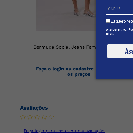
Eu quero rec
Acesse nossa
Po
mais.
Bermuda Social Jeans Feminino
Ass
Faça o login ou cadastre-se para ver
os preços
Avaliações
Faça login para escrever uma avaliação.