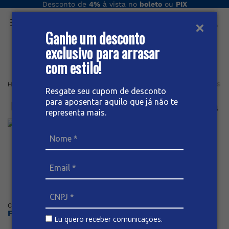
Desconto de
4%
à vista no
boleto
ou
PIX
Ganhe um desconto
O que você procura hoje?
exclusivo para arrasar
com estilo!
Home
Feminino
Bermuda
SOCIAL
BERMUDA SOCIAL JEANS F
Resgate seu cupom de desconto
para aposentar aquilo que já não te
Bermuda Social Jeans Feminina
representa mais.
Posicione o mouse sob a imagem para dar zoom
Código
:
62520
BIVIK
Faça o login ou cadastre-se para ver os preços
Eu quero receber comunicações.