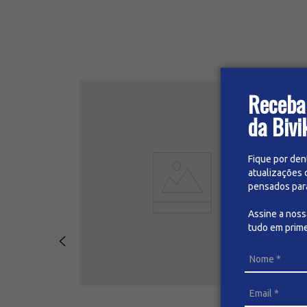
Receba
da Bivi
Fique por den
atualizações 
pensados para 
Assine a nos
tudo em prime