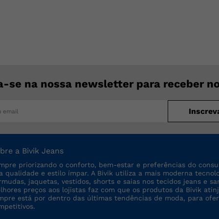
a-se na nossa newsletter para receber n
Inscrev
bre a Bivik Jeans
mpre priorizando o conforto, bem-estar e preferências do consu
ta qualidade e estilo ímpar. A Bivik utiliza a mais moderna tecno
rmudas, jaquetas, vestidos, shorts e saias nos tecidos jeans e sa
lhores preços aos lojistas faz com que os produtos da Bivik a
mpre está por dentro das últimas tendências de moda, para ofe
mpetitivos.