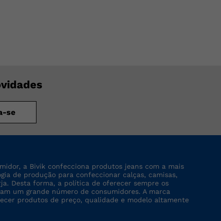
ovidades
a-se
midor, a Bivik confecciona produtos jeans com a mais
logia de produção para confeccionar calças, camisas,
rja. Desta forma, a política de oferecer sempre os
tinjam um grande número de consumidores. A marca
recer produtos de preço, qualidade e modelo altamente