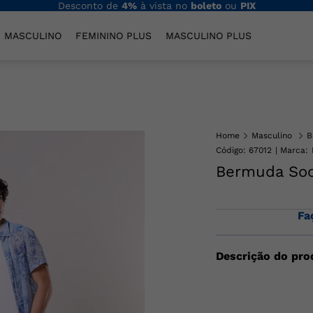
Desconto de
4%
à vista no
boleto
ou
PIX
MASCULINO
FEMININO PLUS
MASCULINO PLUS
Home
Masculino
B
Código
:
67012
Bermuda Soci
Fa
Descrição do pro
Bermuda masculina e
passantes para cin
ALGODAO 2% ELAS