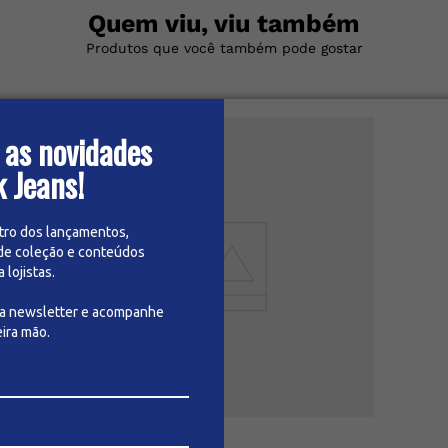
Quem viu, viu também
Produtos que você também pode gostar
 as novidades
k Jeans!
tro dos lançamentos,
de coleção e conteúdos
lojistas.
sa newsletter e acompanhe
ira mão.