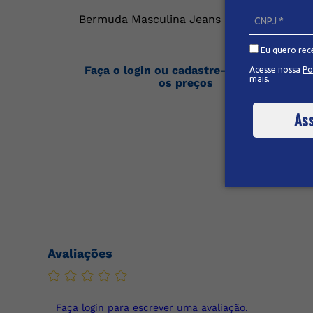
Bermuda Masculina Jeans
Eu quero rec
Faça o login ou cadastre-se para ver
Acesse nossa
Po
mais.
os preços
Ass
Avaliações
Faça login para escrever uma avaliação.