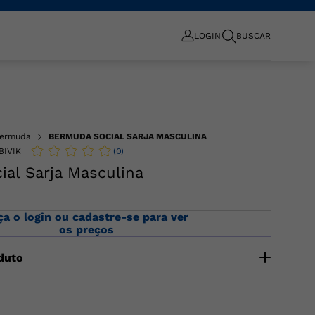
LOGIN
BUSCAR
ermuda
BERMUDA SOCIAL SARJA MASCULINA
(
0
)
BIVIK
al Sarja Masculina
ça o login ou cadastre-se para ver
os preços
duto
m sarja com corte social, bolsos frontais e traseiros,
to e fechamento por zíper e botão. COMPOSIÇÃO:98%
TANO