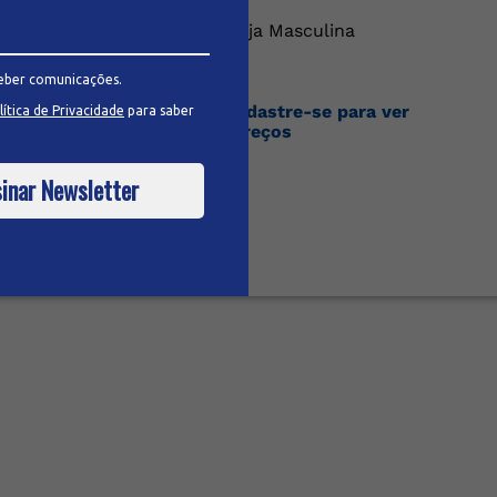
Bermuda Social Sarja Masculina
eber comunicações.
Faça o login ou cadastre-se para ver
lítica de Privacidade
para saber
os preços
inar Newsletter