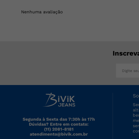
Nenhuma avaliação
Inscrev
So
Se
al
be
Segunda à Sexta das 7:30h às 17h
me
Dúvidas? Entre em contato:
se
(11) 2081-8181
co
atendimento@bivik.com.br