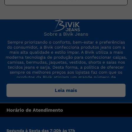
Sobre a Bivik Jeans
Sempre priorizando o conforto, bem-estar e preferências
do consumidor, a Bivik confecciona produtos jeans com a
mais alta qualidade e estilo ímpar. A Bivik utiliza a mais
moderna tecnologia de produção para confeccionar calças,
camisas, bermudas, jaquetas, vestidos, shorts e saias nos
tecidos jeans e sarja. Desta forma, a política de oferecer
sempre os melhores preços aos lojistas faz com que os
produtos da Bivik atinjam um grande número de
consumidores. A marca sempre está por dentro das últimas
tendências de moda, para oferecer produtos de preço,
Leia mais
qualidade e modelo altamente competitivos.
Horário de Atendimento
Segunda à Sexta das 7:30h às 17h