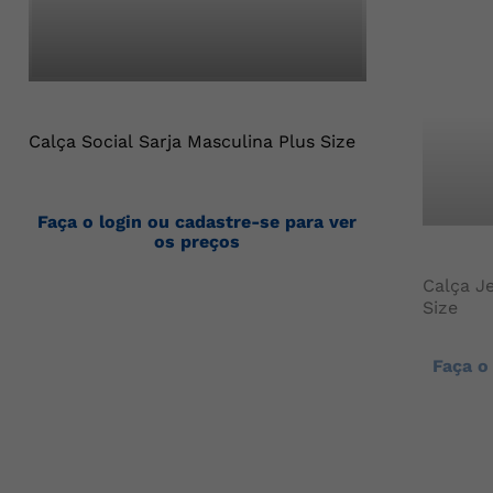
Calça Social Sarja Masculina Plus Size
Faça o login ou cadastre-se para ver
os preços
Calça J
Size
Faça o