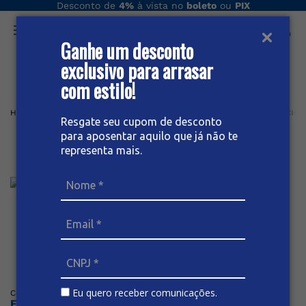
Desconto de
4%
à vista no
boleto
ou
PIX
Ganhe um desconto
O que você procura hoje?
exclusivo para arrasar
com estilo!
Home
Masculino plus
Calça
Tradicional
BERMUDA TRADICION
Resgate seu cupom de desconto
para aposentar aquilo que já não te
Bermuda Tradicional Masculina
representa mais.
Plus Size
Posicione o mouse sob a imagem para dar zoom
Eu quero receber comunicações.
Código
:
64193
BIVIK
Faça o login ou cadastre-se para ver os preços