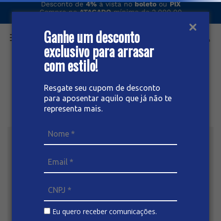
Desconto de
4%
à vista no
boleto
ou
PIX
Compre no
ATACADO
mínimo de 2.000,00
Entregamos seu pedido via
ÔNIBUS
Ganhe um desconto
exclusivo para arrasar
O que você procura hoje?
com estilo!
Resgate seu cupom de desconto
para aposentar aquilo que já não te
representa mais.
Eu quero receber comunicações.