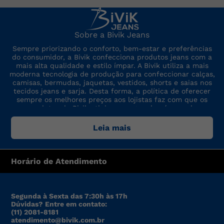
Sobre a Bivik Jeans
Sempre priorizando o conforto, bem-estar e preferências
do consumidor, a Bivik confecciona produtos jeans com a
mais alta qualidade e estilo ímpar. A Bivik utiliza a mais
moderna tecnologia de produção para confeccionar calças,
camisas, bermudas, jaquetas, vestidos, shorts e saias nos
tecidos jeans e sarja. Desta forma, a política de oferecer
sempre os melhores preços aos lojistas faz com que os
produtos da Bivik atinjam um grande número de
consumidores. A marca sempre está por dentro das últimas
tendências de moda, para oferecer produtos de preço,
Leia mais
qualidade e modelo altamente competitivos.
Horário de Atendimento
Segunda à Sexta das 7:30h às 17h
Dúvidas? Entre em contato:
(11) 2081-8181
atendimento@bivik.com.br