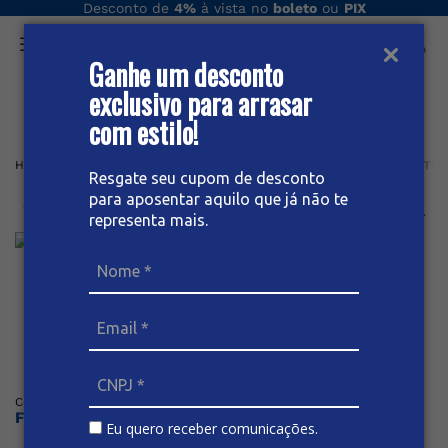
Desconto de
4%
à vista no
boleto
ou
PIX
Ganhe um desconto
O que você procura hoje?
exclusivo para arrasar
com estilo!
Home
Feminino
Calça
CIGARRETE
CALÇA JEANS CIGARRETE 
Resgate seu cupom de desconto
para aposentar aquilo que já não te
Calça Jeans Cigarrete Feminina
representa mais.
Posicione o mouse sob a imagem para dar zoom
Código
:
56196
BIVIK
Faça o login ou cadastre-se para ver os preços
Eu quero receber comunicações.