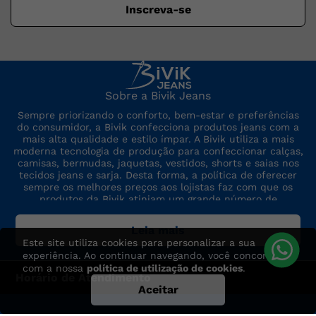
Inscreva-se
Sobre a Bivik Jeans
Sempre priorizando o conforto, bem-estar e preferências
do consumidor, a Bivik confecciona produtos jeans com a
mais alta qualidade e estilo ímpar. A Bivik utiliza a mais
moderna tecnologia de produção para confeccionar calças,
camisas, bermudas, jaquetas, vestidos, shorts e saias nos
tecidos jeans e sarja. Desta forma, a política de oferecer
sempre os melhores preços aos lojistas faz com que os
produtos da Bivik atinjam um grande número de
consumidores. A marca sempre está por dentro das últimas
tendências de moda, para oferecer produtos de preço,
Leia mais
qualidade e modelo altamente competitivos.
Este site utiliza cookies para personalizar a sua
experiência. Ao continuar navegando, você concorda
com a nossa
política de utilização de cookies
.
Horário de Atendimento
Aceitar