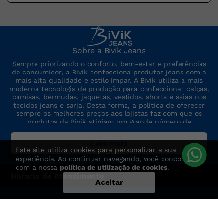
Sobre a Bivik Jeans
Sempre priorizando o conforto, bem-estar e preferências
do consumidor, a Bivik confecciona produtos jeans com a
mais alta qualidade e estilo ímpar. A Bivik utiliza a mais
moderna tecnologia de produção para confeccionar calças,
camisas, bermudas, jaquetas, vestidos, shorts e saias nos
tecidos jeans e sarja. Desta forma, a política de oferecer
sempre os melhores preços aos lojistas faz com que os
produtos da Bivik atinjam um grande número de
consumidores. A marca sempre está por dentro das últimas
tendências de moda, para oferecer produtos de preço,
Leia mais
qualidade e modelo altamente competitivos.
Este site utiliza cookies para personalizar a sua
experiência. Ao continuar navegando, você concorda
com a nossa
política de utilização de cookies
.
Horário de Atendimento
Aceitar
Segunda à Sexta das 7:30h às 17h
Dúvidas? Entre em contato: