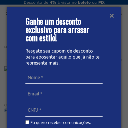
Desconto de
4%
à vista no
boleto
ou
PIX
Ganhe um desconto
O que você procura hoje?
exclusivo para arrasar
com estilo!
Home
Feminino
Calça
CALÇA JEANS CIGARRETE FEMININO
Resgate seu cupom de desconto
para aposentar aquilo que já não te
Calça Jeans Cigarrete Feminino
representa mais.
Posicione o mouse sob a imagem para dar zoom
(
0
)
Código
:
66454
BIVIK
Faça o login ou cadastre-se para ver os preços
Eu quero receber comunicações.