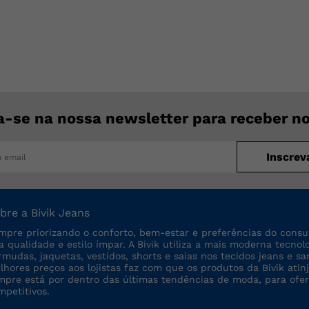
a-se na nossa newsletter para receber n
Inscrev
bre a Bivik Jeans
mpre priorizando o conforto, bem-estar e preferências do consu
ta qualidade e estilo ímpar. A Bivik utiliza a mais moderna tecno
rmudas, jaquetas, vestidos, shorts e saias nos tecidos jeans e sa
lhores preços aos lojistas faz com que os produtos da Bivik a
mpre está por dentro das últimas tendências de moda, para ofe
mpetitivos.