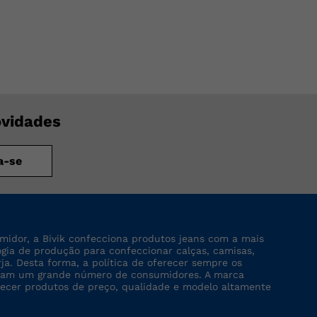
ovidades
a-se
midor, a Bivik confecciona produtos jeans com a mais
logia de produção para confeccionar calças, camisas,
rja. Desta forma, a política de oferecer sempre os
tinjam um grande número de consumidores. A marca
recer produtos de preço, qualidade e modelo altamente