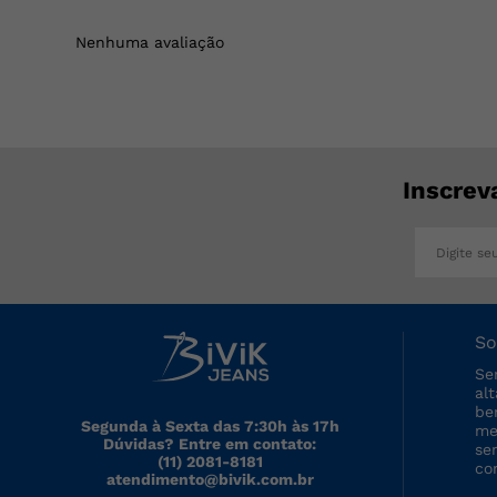
Nenhuma avaliação
Inscrev
So
Se
al
be
Segunda à Sexta das 7:30h às 17h
me
Dúvidas? Entre em contato:
se
(11) 2081-8181
co
atendimento@bivik.com.br