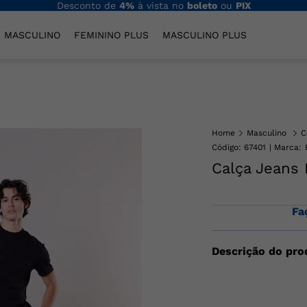
Desconto de
4%
à vista no
boleto
ou
PIX
MASCULINO
FEMININO PLUS
MASCULINO PLUS
Home
Masculino
C
Código
:
67401
Calça Jeans
Fa
Descrição do pro
Calça Jeans Mascul
tecido jeans. Possui
fechamento em zíp