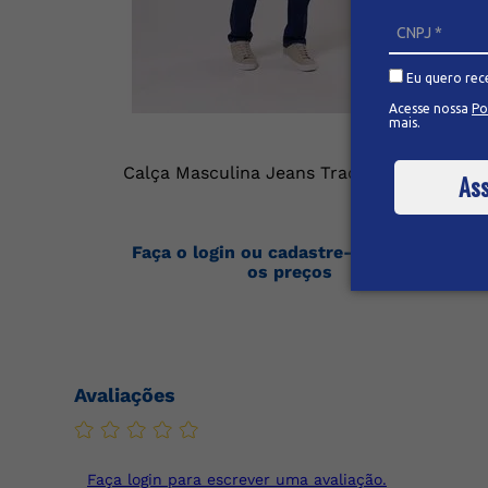
Eu quero rec
Acesse nossa
Po
mais.
Calça Masculina Jeans Tradicional
Ass
Faça o login ou cadastre-se para ver
os preços
Avaliações
Faça login para escrever uma avaliação.