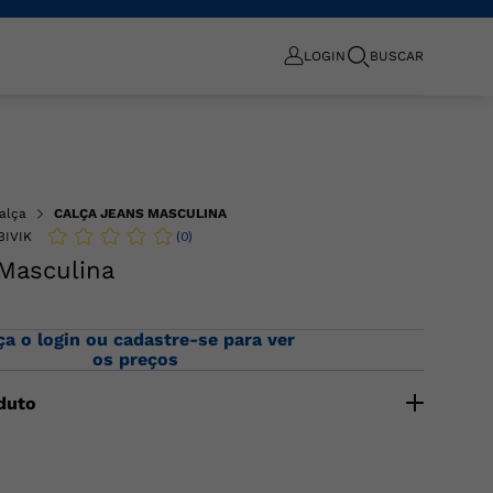
LOGIN
BUSCAR
alça
CALÇA JEANS MASCULINA
(
0
)
BIVIK
 Masculina
ça o login ou cadastre-se para ver
os preços
duto
ina com modelagem tradicional, confeccionada em
 bolsos frontais e traseiros, cós com passantes e
er e botão. Composição:81% ALGODAO 16% POLIESTER