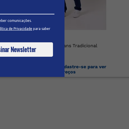
eber comunicações.
lítica de Privacidade
para saber
Calça Masculina Jeans Tradicional
inar Newsletter
Faça o login ou cadastre-se para ver
os preços