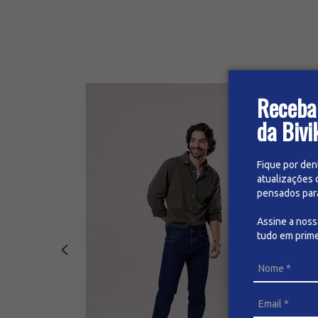
Receba
da Bivi
Fique por den
atualizações 
pensados para 
Assine a nos
tudo em prime