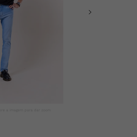
3% ELASTANO
bre a imagem para dar zoom