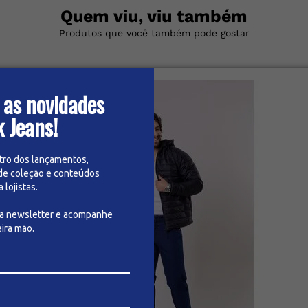
Quem viu, viu também
Produtos que você também pode gostar
 as novidades
k Jeans!
tro dos lançamentos,
de coleção e conteúdos
lojistas.
sa newsletter e acompanhe
ira mão.