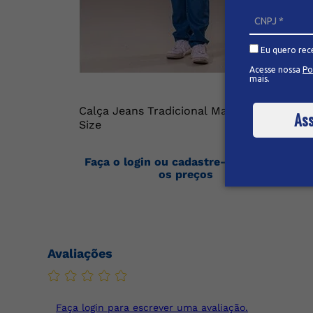
Eu quero rec
Acesse nossa
Po
mais.
Calça Jeans Tradicional Masculina Plus
Ass
Size
Faça o login ou cadastre-se para ver
os preços
Avaliações
Faça login para escrever uma avaliação.