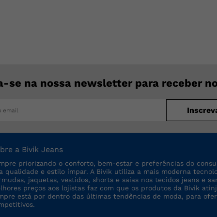
a-se na nossa newsletter para receber n
Inscrev
bre a Bivik Jeans
mpre priorizando o conforto, bem-estar e preferências do consu
ta qualidade e estilo ímpar. A Bivik utiliza a mais moderna tecno
rmudas, jaquetas, vestidos, shorts e saias nos tecidos jeans e sa
lhores preços aos lojistas faz com que os produtos da Bivik a
mpre está por dentro das últimas tendências de moda, para ofe
mpetitivos.