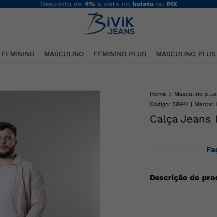
Desconto de
4%
à vista no
boleto
ou
PIX
FEMININO
MASCULINO
FEMININO PLUS
MASCULINO PLUS
Home
Masculino plus
Código
:
58941
Calça Jeans 
Fa
Descrição do pro
Confeccionada em a
Bolsos frontais e t
poliéster 2% elasta