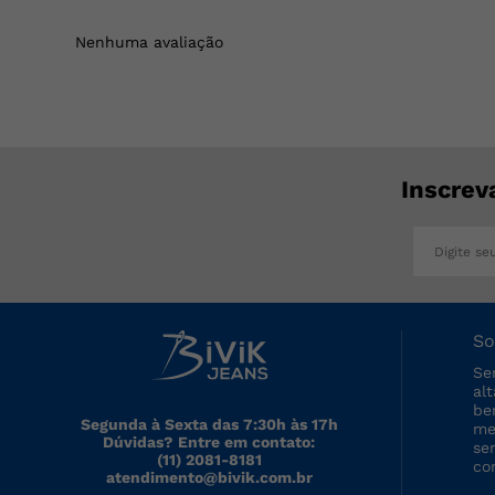
Nenhuma avaliação
Inscrev
So
Se
al
be
Segunda à Sexta das 7:30h às 17h
me
Dúvidas? Entre em contato:
se
(11) 2081-8181
co
atendimento@bivik.com.br