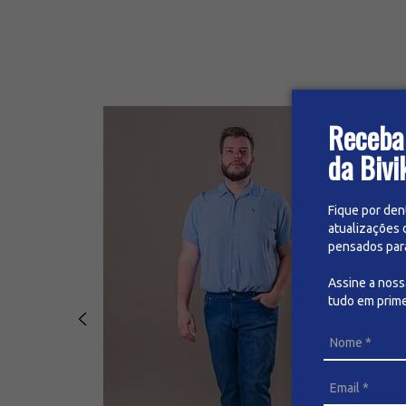
Receba
da Bivi
Fique por den
atualizações 
pensados para 
Assine a nos
tudo em prime