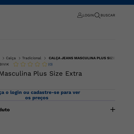
LOGIN
BUSCAR
Calça
Tradicional
CALÇA JEANS MASCULINA PLUS SIZE EXTRA
(
0
)
BIVIK
Masculina Plus Size Extra
ça o login ou cadastre-se para ver
os preços
duto
lgodão com elastano, fechamento por zíper e botão.
raseiros, passantes no cós. Composição: 81% algodão 17%
no