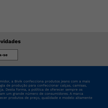
ovidades
a-se
midor, a Bivik confecciona produtos jeans com a mais
logia de produção para confeccionar calças, camisas,
rja. Desta forma, a política de oferecer sempre os
tinjam um grande número de consumidores. A marca
recer produtos de preço, qualidade e modelo altamente