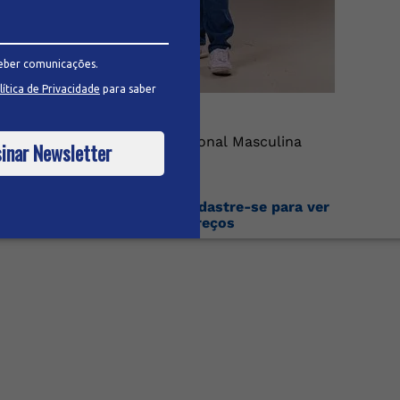
eber comunicações.
lítica de Privacidade
para saber
Calça Jeans Tradicional Masculina
inar Newsletter
Faça o login ou cadastre-se para ver
os preços