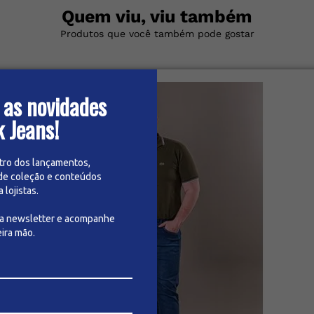
Quem viu, viu também
Produtos que você também pode gostar
 as novidades
k Jeans!
tro dos lançamentos,
de coleção e conteúdos
lojistas.
sa newsletter e acompanhe
ira mão.