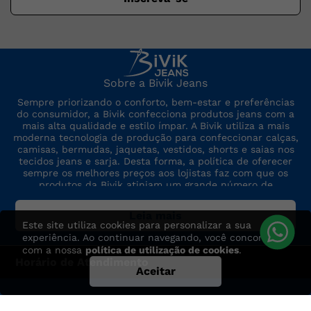
Sobre a Bivik Jeans
Sempre priorizando o conforto, bem-estar e preferências
do consumidor, a Bivik confecciona produtos jeans com a
mais alta qualidade e estilo ímpar. A Bivik utiliza a mais
moderna tecnologia de produção para confeccionar calças,
camisas, bermudas, jaquetas, vestidos, shorts e saias nos
tecidos jeans e sarja. Desta forma, a política de oferecer
sempre os melhores preços aos lojistas faz com que os
produtos da Bivik atinjam um grande número de
consumidores. A marca sempre está por dentro das últimas
tendências de moda, para oferecer produtos de preço,
Leia mais
qualidade e modelo altamente competitivos.
Este site utiliza cookies para personalizar a sua
experiência. Ao continuar navegando, você concorda
com a nossa
política de utilização de cookies
.
Horário de Atendimento
Aceitar
Segunda à Sexta das 7:30h às 17h