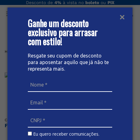
Desconto de
4%
à vista no
boleto
ou
PIX
Ganhe um desconto
O que você procura hoje?
exclusivo para arrasar
com estilo!
Home
Masculino
Calça
CALÇA JEANS MASCULINO
Resgate seu cupom de desconto
para aposentar aquilo que já não te
Calça Jeans Masculino
representa mais.
Posicione o mouse sob a imagem para dar zoom
(
0
)
Código
:
67479
BIVIK
Faça o login ou cadastre-se para ver os preços
Eu quero receber comunicações.