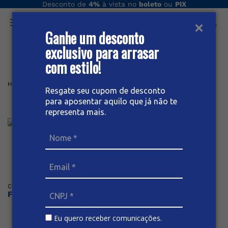
Desconto de
4%
à vista no
boleto
ou
PIX
Ganhe um desconto
O que você procura hoje?
exclusivo para arrasar
com estilo!
Home
Feminino
Calça
CALÇA JEANS MOM FEMININA
Resgate seu cupom de desconto
para aposentar aquilo que já não te
Calça Jeans Mom Feminina
representa mais.
Posicione o mouse sob a imagem para dar zoom
Código
:
67782
BIVIK
Faça o login ou cadastre-se para ver os preços
Eu quero receber comunicações.