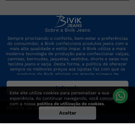
Sobre a Bivik Jeans
Sempre priorizando o conforto, bem-estar e preferências
do consumidor, a Bivik confecciona produtos jeans com a
mais alta qualidade e estilo ímpar. A Bivik utiliza a mais
moderna tecnologia de produção para confeccionar calças,
camisas, bermudas, jaquetas, vestidos, shorts e saias nos
tecidos jeans e sarja. Desta forma, a política de oferecer
sempre os melhores preços aos lojistas faz com que os
produtos da Bivik atinjam um grande número de
consumidores. A marca sempre está por dentro das últimas
tendências de moda, para oferecer produtos de preço,
Leia mais
qualidade e modelo altamente competitivos.
Este site utiliza cookies para personalizar a sua
experiência. Ao continuar navegando, você concorda
com a nossa
política de utilização de cookies
.
Horário de Atendimento
Aceitar
Segunda à Sexta das 7:30h às 17h
Dúvidas? Entre em contato: