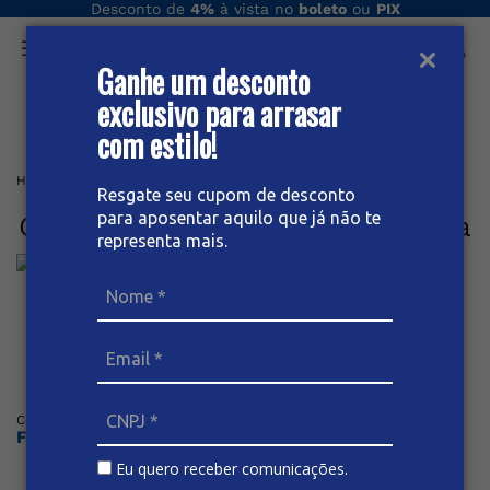
Desconto de
4%
à vista no
boleto
ou
PIX
Ganhe um desconto
O que você procura hoje?
exclusivo para arrasar
com estilo!
Home
Feminino
Calça
CALÇA JEANS PANTALONA FEMININA
Resgate seu cupom de desconto
para aposentar aquilo que já não te
Calça Jeans Pantalona Feminina
representa mais.
Posicione o mouse sob a imagem para dar zoom
Código
:
66731
BIVIK
Faça o login ou cadastre-se para ver os preços
Eu quero receber comunicações.