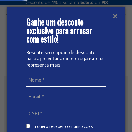
Desconto de
4%
à vista no
boleto
ou
PIX
Ganhe um desconto
O que você procura hoje?
exclusivo para arrasar
com estilo!
Resgate seu cupom de desconto
para aposentar aquilo que já não te
representa mais.
Eu quero receber comunicações.