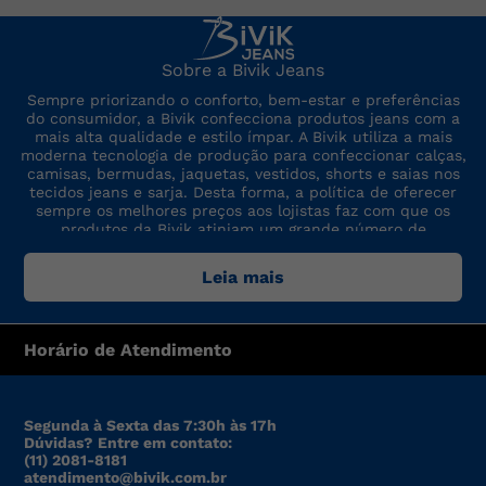
Sobre a Bivik Jeans
Sempre priorizando o conforto, bem-estar e preferências
do consumidor, a Bivik confecciona produtos jeans com a
mais alta qualidade e estilo ímpar. A Bivik utiliza a mais
moderna tecnologia de produção para confeccionar calças,
camisas, bermudas, jaquetas, vestidos, shorts e saias nos
tecidos jeans e sarja. Desta forma, a política de oferecer
sempre os melhores preços aos lojistas faz com que os
produtos da Bivik atinjam um grande número de
consumidores. A marca sempre está por dentro das últimas
tendências de moda, para oferecer produtos de preço,
Leia mais
qualidade e modelo altamente competitivos.
Horário de Atendimento
Segunda à Sexta das 7:30h às 17h
Dúvidas? Entre em contato:
(11) 2081-8181
atendimento@bivik.com.br