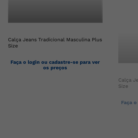
Calça Jeans Tradicional Masculina Plus
Size
Faça o login ou cadastre-se para ver
os preços
Calça J
Size
Faça o