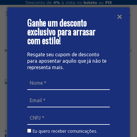
Desconto de
4%
à vista no
boleto
ou
PIX
Ganhe um desconto
O que você procura hoje?
exclusivo para arrasar
com estilo!
Home
Masculino plus
Calça
Tradicional
CALÇA JEANS TRADI
Resgate seu cupom de desconto
para aposentar aquilo que já não te
Calça Jeans Tradicional
representa mais.
Masculina
Posicione o mouse sob a imagem para dar zoom
Eu quero receber comunicações.
Código
:
63988
BIVIK
Faça o login ou cadastre-se para ver os preços