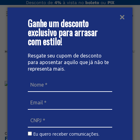
Desconto de
4%
à vista no
boleto
ou
PIX
Ganhe um desconto
O que você procura hoje?
exclusivo para arrasar
com estilo!
Home
Masculino
Calça
Tradicional
CALÇA MASCULINA JEANS
Resgate seu cupom de desconto
para aposentar aquilo que já não te
Calça Masculina Jeans
representa mais.
Tradicional
Posicione o mouse sob a imagem para dar zoom
Eu quero receber comunicações.
Código
:
65592
BIVIK
Faça o login ou cadastre-se para ver os preços