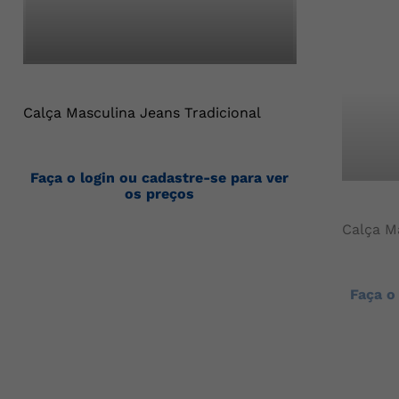
Calça Masculina Jeans Tradicional
Faça o login ou cadastre-se para ver
os preços
Calça M
Faça o