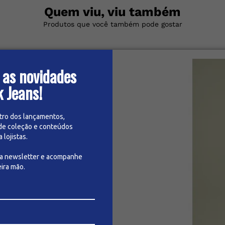
Quem viu, viu também
Produtos que você também pode gostar
 as novidades
k Jeans!
tro dos lançamentos,
de coleção e conteúdos
lojistas.
sa newsletter e acompanhe
ira mão.