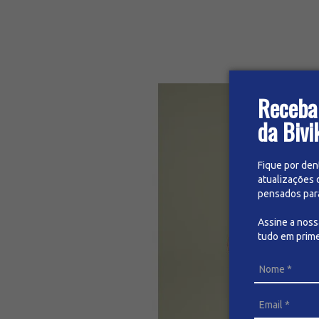
Receba
da Bivi
Fique por den
atualizações 
pensados para 
Assine a nos
tudo em prime