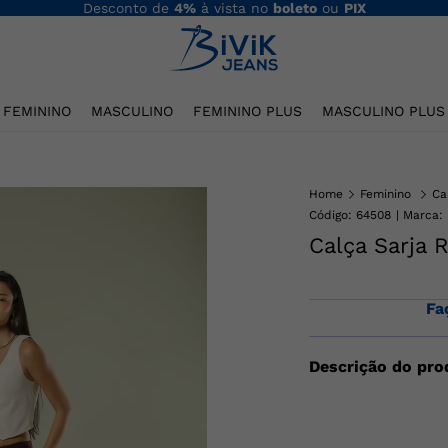
Desconto de
4%
à vista no
boleto
ou
PIX
FEMININO
MASCULINO
FEMININO PLUS
MASCULINO PLUS
Home
Feminino
Ca
Código
:
64508
Calça Sarja 
Fa
Descrição do pro
Calça jeans reta fe
característico da m
frontais e posterio