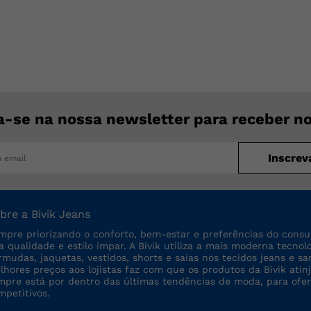
a-se na nossa newsletter para receber n
Inscrev
bre a Bivik Jeans
mpre priorizando o conforto, bem-estar e preferências do consu
ta qualidade e estilo ímpar. A Bivik utiliza a mais moderna tecno
rmudas, jaquetas, vestidos, shorts e saias nos tecidos jeans e sa
lhores preços aos lojistas faz com que os produtos da Bivik a
mpre está por dentro das últimas tendências de moda, para ofe
mpetitivos.