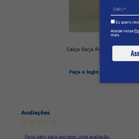
Eu quero rec
Acesse nossa
Po
mais.
Calça Sarja Reta Feminina
Ass
Faça o login ou cadastre-se
os preços
Avaliações
Faça login para escrever uma avaliação.