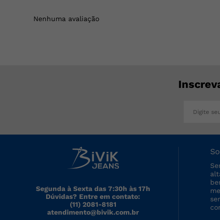
Nenhuma avaliação
Inscrev
So
Se
al
be
Segunda à Sexta das 7:30h às 17h
me
Dúvidas? Entre em contato:
se
(11) 2081-8181
co
atendimento@bivik.com.br