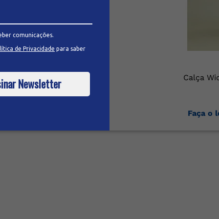
eber comunicações.
lítica de Privacidade
para saber
Calça Wi
inar Newsletter
 para ver
Faça o l