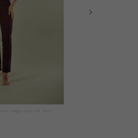
ALGODÃO 2,5% ELA
bre a imagem para dar zoom