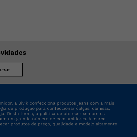
ovidades
a-se
midor, a Bivik confecciona produtos jeans com a mais
logia de produção para confeccionar calças, camisas,
rja. Desta forma, a política de oferecer sempre os
tinjam um grande número de consumidores. A marca
recer produtos de preço, qualidade e modelo altamente