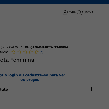
LOGIN
BUSCAR
lça
CALÇA
CALÇA SARJA RETA FEMININA
(
0
)
BIVIK
Reta Feminina
ça o login ou cadastre-se para ver
os preços
duto
minina confeccionada em jeans, tem caimento reto
odelagem, cintura alta, cós com passantes, bolsos
res. Fechamento por zíper e botão. Composição: 97,5%