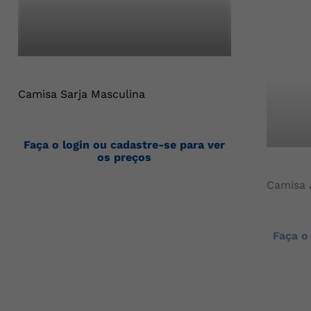
Camisa Sarja Masculina
Faça o login ou cadastre-se para ver
os preços
Camisa 
Faça o