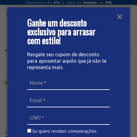
Desconto de
4%
à vista no
boleto
ou
PIX
Ganhe um desconto
O que você procura hoje?
exclusivo para arrasar
com estilo!
Home
Masculino
Camisa
CAMISA JEANS MANGA CURTA MASCUL
Resgate seu cupom de desconto
para aposentar aquilo que já não te
Camisa Jeans Manga Curta
representa mais.
Masculina
Posicione o mouse sob a imagem para dar zoom
Eu quero receber comunicações.
(
0
)
Código
:
61796
BIVIK