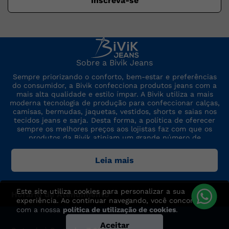
Inscreva-se
Sobre a Bivik Jeans
Sempre priorizando o conforto, bem-estar e preferências
do consumidor, a Bivik confecciona produtos jeans com a
mais alta qualidade e estilo ímpar. A Bivik utiliza a mais
moderna tecnologia de produção para confeccionar calças,
camisas, bermudas, jaquetas, vestidos, shorts e saias nos
tecidos jeans e sarja. Desta forma, a política de oferecer
sempre os melhores preços aos lojistas faz com que os
produtos da Bivik atinjam um grande número de
consumidores. A marca sempre está por dentro das últimas
tendências de moda, para oferecer produtos de preço,
Leia mais
qualidade e modelo altamente competitivos.
Este site utiliza cookies para personalizar a sua
Horário de Atendimento
experiência. Ao continuar navegando, você concorda
com a nossa
política de utilização de cookies
.
Aceitar