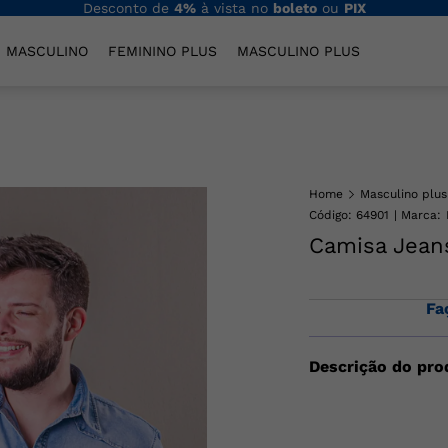
Desconto de
4%
à vista no
boleto
ou
PIX
MASCULINO
FEMININO PLUS
MASCULINO PLUS
Home
Masculino plus
Código
:
64901
Camisa Jeans
Fa
Descrição do pro
Estilo, conforto e 
Curta Masculina Pl
premium, garantind