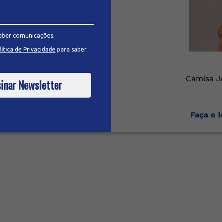
eber comunicações.
lítica de Privacidade
para saber
Size
Camisa J
inar Newsletter
 para ver
Faça o l