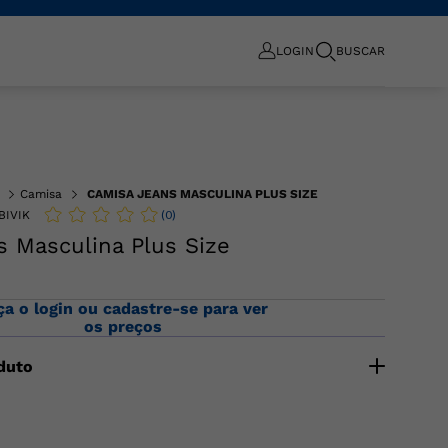
LOGIN
BUSCAR
Camisa
CAMISA JEANS MASCULINA PLUS SIZE
(
0
)
BIVIK
 Masculina Plus Size
ça o login ou cadastre-se para ver
os preços
duto
respirabilidade para o seu dia a dia! Nossa Camisa Manga
us Size é confeccionada com uma combinação
o um toque macio, leveza e excelente caimento para