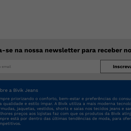
a-se na nossa newsletter para receber n
Inscrev
bre a Bivik Jeans
mpre priorizando o conforto, bem-estar e preferências do consu
ta qualidade e estilo ímpar. A Bivik utiliza a mais moderna tecno
rmudas, jaquetas, vestidos, shorts e saias nos tecidos jeans e sa
lhores preços aos lojistas faz com que os produtos da Bivik a
mpre está por dentro das últimas tendências de moda, para ofe
mpetitivos.