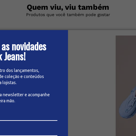
Quem viu, viu também
Produtos que você também pode gostar
 as novidades
k Jeans!
tro dos lançamentos,
de coleção e conteúdos
lojistas.
sa newsletter e acompanhe
ira mão.