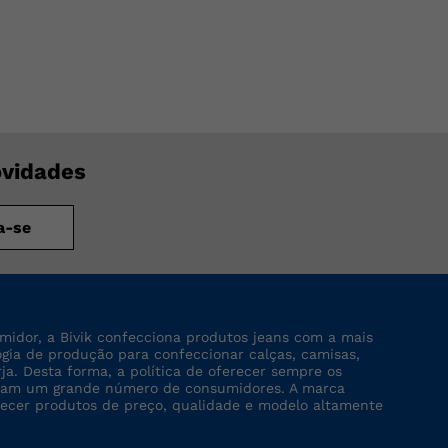
ovidades
a-se
midor, a Bivik confecciona produtos jeans com a mais
logia de produção para confeccionar calças, camisas,
rja. Desta forma, a política de oferecer sempre os
tinjam um grande número de consumidores. A marca
recer produtos de preço, qualidade e modelo altamente