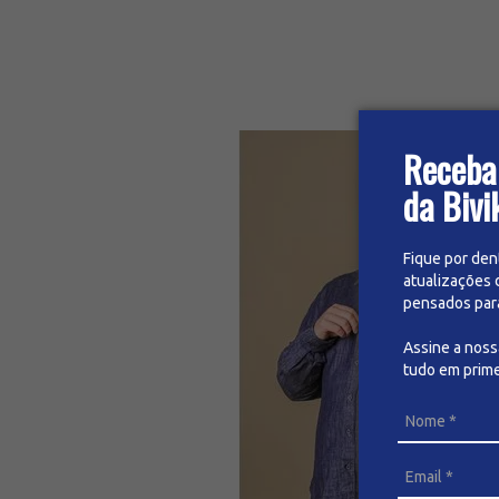
Receba
da Bivi
Fique por den
atualizações 
pensados para 
Assine a nos
tudo em prime