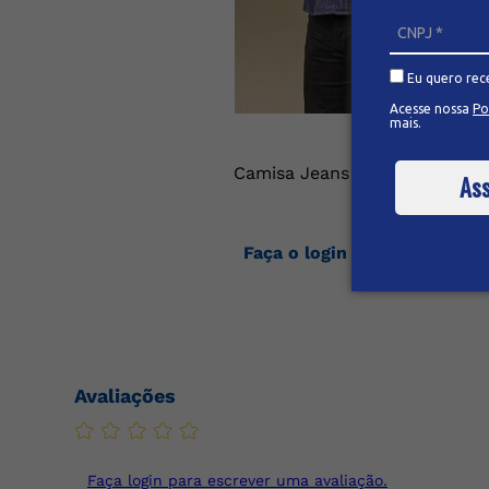
Eu quero rec
Acesse nossa
Po
mais.
Camisa Jeans Masculina Plus 
Ass
Faça o login ou cadastre-se
os preços
Avaliações
Faça login para escrever uma avaliação.