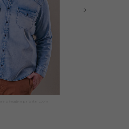
um visual sofistica
ocasião.COMPOSIÇ
bre a imagem para dar zoom