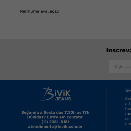
Nenhuma avaliação
Inscrev
So
Se
al
be
Segunda à Sexta das 7:30h às 17h
me
Dúvidas? Entre em contato:
se
(11) 2081-8181
co
atendimento@bivik.com.br