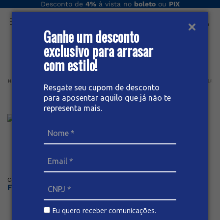
Desconto de
4%
à vista no
boleto
ou
PIX
Ganhe um desconto
O que você procura hoje?
exclusivo para arrasar
com estilo!
Home
Feminino
Jaqueta
JEANS
JAQUETA JEANS FEMININA
Resgate seu cupom de desconto
para aposentar aquilo que já não te
Jaqueta Jeans Feminina
representa mais.
Posicione o mouse sob a imagem para dar zoom
Código
:
67038
BIVIK
Faça o login ou cadastre-se para ver os preços
Eu quero receber comunicações.