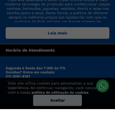
moderna tecnologia de produção para confeccionar calças,
camisas, bermudas, jaquetas, vestidos, shorts e saias nos
tecidos jeans e sarja. Desta forma, a política de oferecer
sempre os melhores preços aos lojistas faz com que os
produtos da Bivik atinjam um grande número de
consumidores. A marca sempre está por dentro das últimas
tendências de moda, para oferecer produtos de preço,
Leia mais
qualidade e modelo altamente competitivos.
Horário de Atendimento
Segunda à Sexta das 7:30h às 17h
Dúvidas? Entre em contato:
(11) 2081-8181
atendimento@bivik.com.br
Este site utiliza cookies para personalizar a sua
TRABALHE CONOSCO:
experiência. Ao continuar navegando, você concorda
adriana.checchia@bivik.com.br
com a nossa
política de utilização de cookies
.
Aceitar
Para você