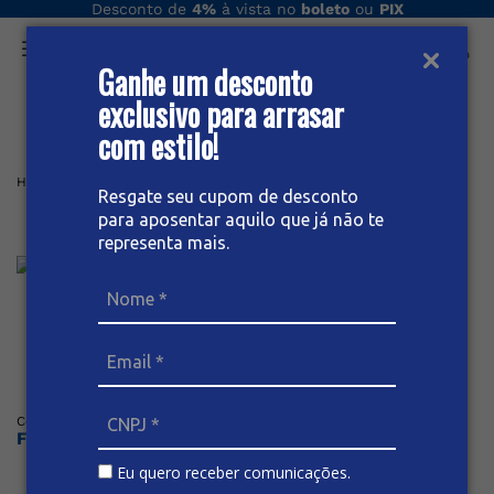
Desconto de
4%
à vista no
boleto
ou
PIX
Ganhe um desconto
O que você procura hoje?
exclusivo para arrasar
com estilo!
Home
Feminino
Jaqueta
JAQUETA JEANS FEMININA
Resgate seu cupom de desconto
para aposentar aquilo que já não te
Jaqueta Jeans Feminina
representa mais.
Posicione o mouse sob a imagem para dar zoom
Código
:
67417
BIVIK
Faça o login ou cadastre-se para ver os preços
Eu quero receber comunicações.