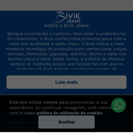
Sobre a Bivik Jeans
Sempre priorizando o conforto, bem-estar e preferências
do consumidor, a Bivik confecciona produtos jeans com a
mais alta qualidade e estilo ímpar. A Bivik utiliza a mais
moderna tecnologia de produção para confeccionar calças,
camisas, bermudas, jaquetas, vestidos, shorts e saias nos
tecidos jeans e sarja. Desta forma, a política de oferecer
sempre os melhores preços aos lojistas faz com que os
produtos da Bivik atinjam um grande número de
consumidores. A marca sempre está por dentro das últimas
tendências de moda, para oferecer produtos de preço,
Leia mais
qualidade e modelo altamente competitivos.
Este site utiliza cookies para personalizar a sua
Horário de Atendimento
experiência. Ao continuar navegando, você concorda
com a nossa
política de utilização de cookies
.
Aceitar
Segunda à Sexta das 7:30h às 17h
Dúvidas? Entre em contato: