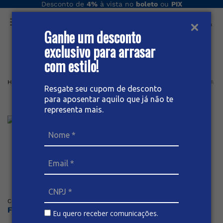
Desconto de
4%
à vista no
boleto
ou
PIX
Ganhe um desconto
O que você procura hoje?
exclusivo para arrasar
com estilo!
Home
Feminino
Saia
LONGA
SAIA JEANS LONGA FEMININA
Resgate seu cupom de desconto
para aposentar aquilo que já não te
Saia Jeans Longa Feminina
representa mais.
Posicione o mouse sob a imagem para dar zoom
(
0
)
Código
:
61618
BIVIK
Faça o login ou cadastre-se para ver os preços
Eu quero receber comunicações.