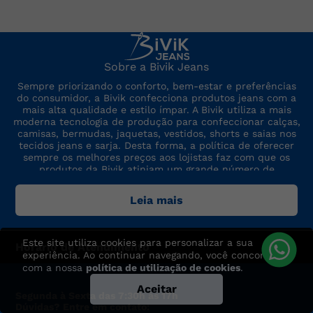
Sobre a Bivik Jeans
Sempre priorizando o conforto, bem-estar e preferências
do consumidor, a Bivik confecciona produtos jeans com a
mais alta qualidade e estilo ímpar. A Bivik utiliza a mais
moderna tecnologia de produção para confeccionar calças,
camisas, bermudas, jaquetas, vestidos, shorts e saias nos
tecidos jeans e sarja. Desta forma, a política de oferecer
sempre os melhores preços aos lojistas faz com que os
produtos da Bivik atinjam um grande número de
consumidores. A marca sempre está por dentro das últimas
tendências de moda, para oferecer produtos de preço,
Leia mais
qualidade e modelo altamente competitivos.
Este site utiliza cookies para personalizar a sua
Horário de Atendimento
experiência. Ao continuar navegando, você concorda
com a nossa
política de utilização de cookies
.
Aceitar
Segunda à Sexta das 7:30h às 17h
Dúvidas? Entre em contato: