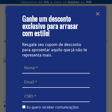
Desconto de
4%
à vista no
boleto
ou
PIX
Ganhe um desconto
O que você procura hoje?
exclusivo para arrasar
com estilo!
Home
Feminino
Saia
LONGA
SAIA LONGA JEANS FEMININA
Resgate seu cupom de desconto
para aposentar aquilo que já não te
Saia Longa Jeans Feminina
representa mais.
Posicione o mouse sob a imagem para dar zoom
(
0
)
Código
:
60739
BIVIK
Faça o login ou cadastre-se para ver os preços
Eu quero receber comunicações.