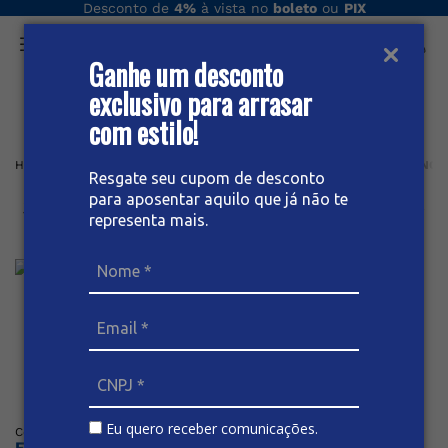
Desconto de
4%
à vista no
boleto
ou
PIX
Ganhe um desconto
O que você procura hoje?
exclusivo para arrasar
com estilo!
Home
Feminino plus
Short
SHORT JEANS B/ VIRADA FEMININO P
Resgate seu cupom de desconto
para aposentar aquilo que já não te
Short Jeans B/ Virada Feminino
representa mais.
Plus Size
Posicione o mouse sob a imagem para dar zoom
Eu quero receber comunicações.
Código
:
65826
BIVIK
Faça o login ou cadastre-se para ver os preços