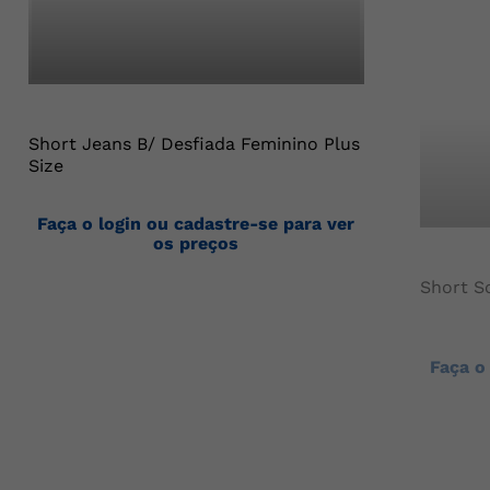
Short Jeans B/ Desfiada Feminino Plus
Size
Faça o login ou cadastre-se para ver
os preços
Short So
Faça o