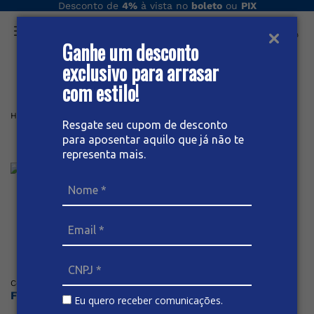
Desconto de
4%
à vista no
boleto
ou
PIX
Ganhe um desconto
O que você procura hoje?
exclusivo para arrasar
com estilo!
Home
Feminino
Short
JEANS
SHORT JEANS FEMININO
Resgate seu cupom de desconto
para aposentar aquilo que já não te
Short Jeans Feminino
representa mais.
Posicione o mouse sob a imagem para dar zoom
(
0
)
Código
:
62243
BIVIK
Faça o login ou cadastre-se para ver os preços
Eu quero receber comunicações.