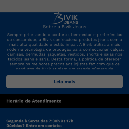
Sobre a Bivik Jeans
Sempre priorizando o conforto, bem-estar e preferências
do consumidor, a Bivik confecciona produtos jeans com a
mais alta qualidade e estilo ímpar. A Bivik utiliza a mais
moderna tecnologia de produção para confeccionar calças,
camisas, bermudas, jaquetas, vestidos, shorts e saias nos
tecidos jeans e sarja. Desta forma, a política de oferecer
sempre os melhores preços aos lojistas faz com que os
produtos da Bivik atinjam um grande número de
consumidores. A marca sempre está por dentro das últimas
tendências de moda, para oferecer produtos de preço,
Leia mais
qualidade e modelo altamente competitivos.
Horário de Atendimento
Segunda à Sexta das 7:30h às 17h
Dúvidas? Entre em contato: