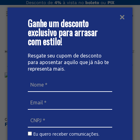
Desconto de
4%
à vista no
boleto
ou
PIX
Ganhe um desconto
O que você procura hoje?
exclusivo para arrasar
com estilo!
Home
Feminino plus
Short
SHORT JEANS FEMININO PLUS SIZE
Resgate seu cupom de desconto
para aposentar aquilo que já não te
Short Jeans Feminino Plus Size
representa mais.
Posicione o mouse sob a imagem para dar zoom
Código
:
66268
BIVIK
Faça o login ou cadastre-se para ver os preços
Eu quero receber comunicações.