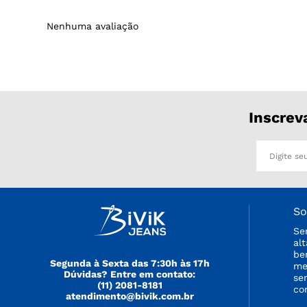
Nenhuma avaliação
Inscrev
So
Se
al
be
Segunda à Sexta das 7:30h às 17h
me
Dúvidas? Entre em contato:
se
(11) 2081-8181
co
atendimento@bivik.com.br