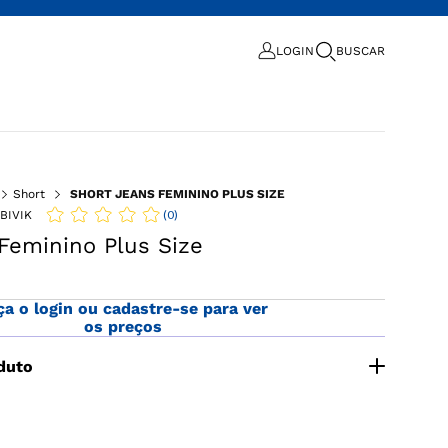
LOGIN
BUSCAR
Short
SHORT JEANS FEMININO PLUS SIZE
(
0
)
BIVIK
Feminino Plus Size
ça o login ou cadastre-se para ver
os preços
duto
feminino confeccionado em tecido jeans, com bolso
os traseiros.O Short Jeans Social é uma escolha
em busca praticidade, conforto e elegância em um