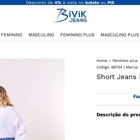
Desconto de
4%
à vista no
boleto
ou
PIX
FEMININO
MASCULINO
FEMININO PLUS
MASCULINO PLUS
Home
Feminino plus
Código
:
66754
Short Jeans 
Fa
Descrição do pro
Short Jeans Social 
faca frontal e bols
inteligente para qu