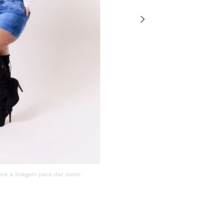
único item de ves
ELASTANO
bre a imagem para dar zoom