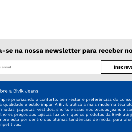
a-se na nossa newsletter para receber n
Inscrev
bre a Bivik Jeans
mpre priorizando o conforto, bem-estar e preferências do consu
ta qualidade e estilo ímpar. A Bivik utiliza a mais moderna tecno
rmudas, jaquetas, vestidos, shorts e saias nos tecidos jeans e sa
lhores preços aos lojistas faz com que os produtos da Bivik a
mpre está por dentro das últimas tendências de moda, para ofe
mpetitivos.